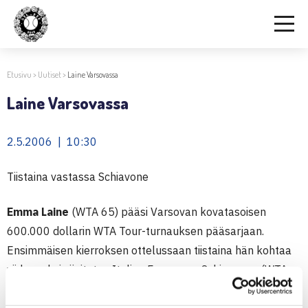
Etusivu
>
Uutiset
>
Laine Varsovassa
Laine Varsovassa
2.5.2006 | 10:30
Tiistaina vastassa Schiavone
Emma Laine
(WTA 65) pääsi Varsovan kovatasoisen
600.000 dollarin WTA Tour-turnauksen pääsarjaan.
Ensimmäisen kierroksen ottelussaan tiistaina hän kohtaa
viidenneksi sijoitetun Italian Francesca Schiavonen (WTA
11).