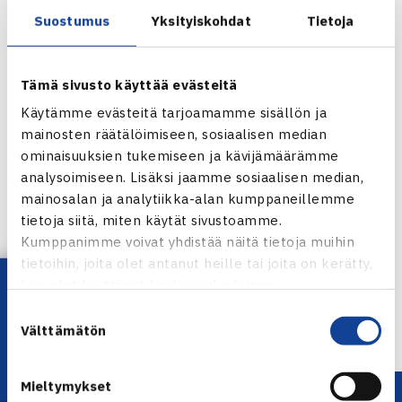
Laine ja Schiavone ovat kohdanneet kerran aiemmin. US
Suostumus
Yksityiskohdat
Tietoja
Openin toisella kierroksella viime syyskuussa italialainen
otti voiton luvuin 6-2, 6-2. Tuolloin Laineen WTA-ranking oli
116, Schiavonen 26. US Open pelattiin kovilla alustoilla,
Tämä sivusto käyttää evästeitä
Varsovan turnaus pelataan massalla.
Käytämme evästeitä tarjoamamme sisällön ja
(RN)
mainosten räätälöimiseen, sosiaalisen median
ominaisuuksien tukemiseen ja kävijämäärämme
Varsovan WTA Tour-turnaus
analysoimiseen. Lisäksi jaamme sosiaalisen median,
mainosalan ja analytiikka-alan kumppaneillemme
Jaa:
tietoja siitä, miten käytät sivustoamme.
Kumppanimme voivat yhdistää näitä tietoja muihin
tietoihin, joita olet antanut heille tai joita on kerätty,
Lataa OmaTennis!
kun olet käyttänyt heidän palvelujaan.
← Edellinen
Suostumuksen
Seuraava uutinen: Nieminen Munchenissä… →
Välttämätön
valinta
Mieltymykset