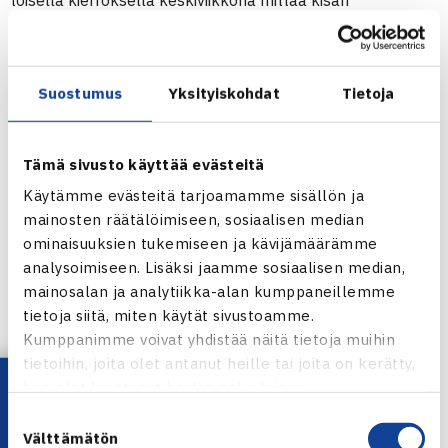
toisella kierroksella keskiviikkona mittaa kisan
ykkössijoitetusta Serbian
Jelena Jankovicista
, joka
passitti Saksan Julia Schruffiin katsomoon ensimmäisellä
kierroksella luvin 6-3, 6-4. WTA-rankingissa sijalla 12
Suostumus
Yksityiskohdat
Tietoja
oleva Jankovic ja sijalla 74 oleva Laine kohtaavat nyt
ensimmäisen kerran.
Tämä sivusto käyttää evästeitä
Avauskierroksella argentiinalaispelaajat tekivät yllätyksiä:
Käytämme evästeitä tarjoamamme sisällön ja
Gisela Dulko pudotti kakkossijoitetun Venäjän Anastasia
mainosten räätälöimiseen, sosiaalisen median
Myskinan ja Palo Suarez kuudenneksi sijoitetun Saksan
ominaisuuksien tukemiseen ja kävijämäärämme
Martina Müllerin, molemmat kolmessa erässä.
analysoimiseen. Lisäksi jaamme sosiaalisen median,
(RN)
mainosalan ja analytiikka-alan kumppaneillemme
tietoja siitä, miten käytät sivustoamme.
Naisten WTA Tour-turnaus Aucklandissa
Kumppanimme voivat yhdistää näitä tietoja muihin
tietoihin, joita olet antanut heille tai joita on kerätty,
Jaa:
Lataa OmaTennis!
kun olet käyttänyt heidän palvelujaan.
Suostumuksen
Välttämätön
valinta