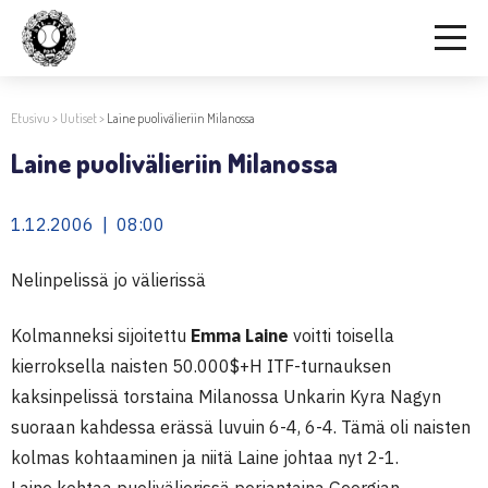
Etusivu
>
Uutiset
>
Laine puolivälieriin Milanossa
Laine puolivälieriin Milanossa
1.12.2006 | 08:00
Nelinpelissä jo välierissä
Kolmanneksi sijoitettu
Emma Laine
voitti toisella
kierroksella naisten 50.000$+H ITF-turnauksen
kaksinpelissä torstaina Milanossa Unkarin Kyra Nagyn
suoraan kahdessa erässä luvuin 6-4, 6-4. Tämä oli naisten
kolmas kohtaaminen ja niitä Laine johtaa nyt 2-1.