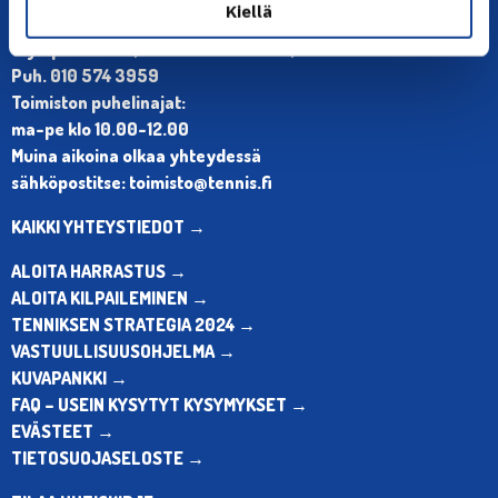
YHTEYSTIEDOT
Kiellä
Olympiastadion, Paavo Nurmen tie 1, 00250 Helsinki
Puh. 010 574 3959
Toimiston puhelinajat:
ma-pe klo 10.00-12.00
Muina aikoina olkaa yhteydessä
sähköpostitse: toimisto@tennis.fi
KAIKKI YHTEYSTIEDOT →
ALOITA HARRASTUS →
ALOITA KILPAILEMINEN →
TENNIKSEN STRATEGIA 2024 →
VASTUULLISUUSOHJELMA →
KUVAPANKKI →
FAQ – USEIN KYSYTYT KYSYMYKSET →
EVÄSTEET →
TIETOSUOJASELOSTE →