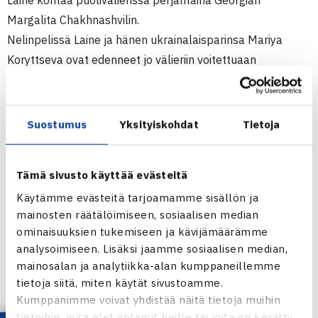
Laine kohtaa puolivälierissä perjantaina Georgian
Margalita Chakhnashvilin.
Nelinpelissä Laine ja hänen ukrainalaisparinsa Mariya
Koryttseva ovat edenneet jo välieriin voitettuaan
puolivälierissä romanialaiset Madalina-Victorita Gojnean ja
Monica Niculescun 6-2, 6-3. Välierissä he kohtaavat
perjantaina valkovenäläiset Daria Kustavan ja Tatiana
Suostumus
Yksityiskohdat
Tietoja
Poutchekin.
(RN)
Tämä sivusto käyttää evästeitä
Naisten 50.000$+H ITF-turnaus
Käytämme evästeitä tarjoamamme sisällön ja
mainosten räätälöimiseen, sosiaalisen median
Milano, Italia
ominaisuuksien tukemiseen ja kävijämäärämme
Kaksinpeli
analysoimiseen. Lisäksi jaamme sosiaalisen median,
2.kierrosta: Emma Laine (3.) – Kyra Nagy Unkari 64 64
mainosalan ja analytiikka-alan kumppaneillemme
Nelinpeli
tietoja siitä, miten käytät sivustoamme.
Puolivälieriä: Mariya Koryttseva Ukraina/Laine (3.) –
Kumppanimme voivat yhdistää näitä tietoja muihin
Madalina-Victorita Gojnea/Monica Niculescu 62 63.
tietoihin, joita olet antanut heille tai joita on kerätty,