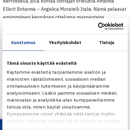
kierroksella, jolla kohtaa voittajan ottelusta Amanda
Elliott Britannia – Angelica Moratelli Italia. Nämä pelaavat
ensimmäisen kierroksen ottelunsa maanantaina
aamupäivällä ja voittaja Lainetta vastaan iltapäivällä.
Pääsarjapaikka aukeaa karsinnan kolmannen kierroksen
voittajille.
Suostumus
Yksityiskohdat
Tietoja
Nelinpelissä Laineen parina on Ruotsin Johanna Larsson.
Kaaviota ei ole vielä arvottu.
Tämä sivusto käyttää evästeitä
Käytämme evästeitä tarjoamamme sisällön ja
Naisten ITF-turnaus Barnstaplessa
mainosten räätälöimiseen, sosiaalisen median
ominaisuuksien tukemiseen ja kävijämäärämme
analysoimiseen. Lisäksi jaamme sosiaalisen median,
mainosalan ja analytiikka-alan kumppaneillemme
tietoja siitä, miten käytät sivustoamme.
Kumppanimme voivat yhdistää näitä tietoja muihin
Emma Laine
tietoihin, joita olet antanut heille tai joita on kerätty,
Kuva: Jouko Siro
kun olet käyttänyt heidän palvelujaan.