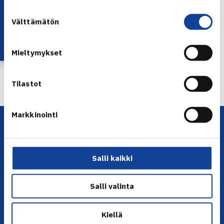
Lataa OmaTennis!
Suostumuksen
Jaa:
Välttämätön
valinta
Mieltymykset
← Edellinen
Seuraava uutinen: T.Nieminen ja Paukku… →
Tilastot
Markkinointi
Salli kaikki
Salli valinta
YHTEYSTIEDOT
Kiellä
Olympiastadion, Paavo Nurmen tie 1, 00250 Helsinki