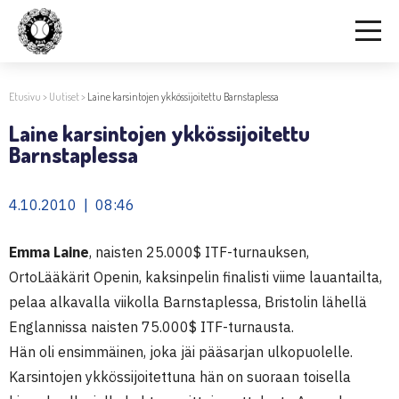
Etusivu
>
Uutiset
>
Laine karsintojen ykkössijoitettu Barnstaplessa
Laine karsintojen ykkössijoitettu
Barnstaplessa
4.10.2010 | 08:46
Emma Laine
, naisten 25.000$ ITF-turnauksen,
OrtoLääkärit Openin, kaksinpelin finalisti viime lauantailta,
pelaa alkavalla viikolla Barnstaplessa, Bristolin lähellä
Englannissa naisten 75.000$ ITF-turnausta.
Hän oli ensimmäinen, joka jäi pääsarjan ulkopuolelle.
Karsintojen ykkössijoitettuna hän on suoraan toisella