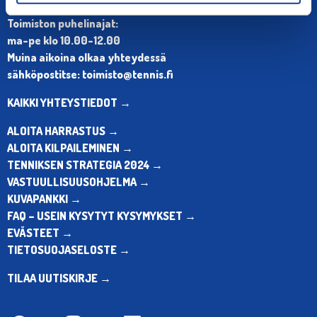
Puh. 010 574 3959
Toimiston puhelinajat:
ma-pe klo 10.00-12.00
Muina aikoina olkaa yhteydessä
sähköpostitse: toimisto@tennis.fi
KAIKKI YHTEYSTIEDOT →
ALOITA HARRASTUS →
ALOITA KILPAILEMINEN →
TENNIKSEN STRATEGIA 2024 →
VASTUULLISUUSOHJELMA →
KUVAPANKKI →
FAQ – USEIN KYSYTYT KYSYMYKSET →
EVÄSTEET →
TIETOSUOJASELOSTE →
TILAA UUTISKIRJE →