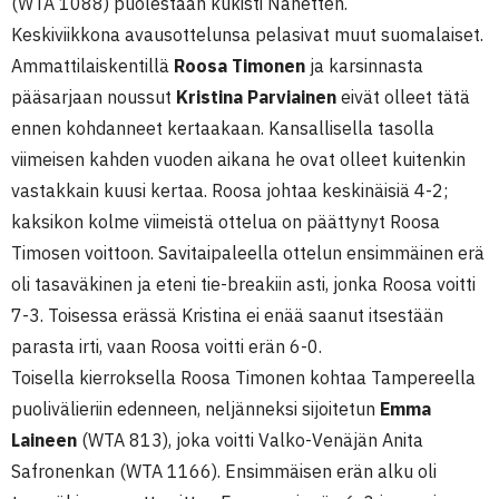
(WTA 1088) puolestaan kukisti Nanetten.
Keskiviikkona avausottelunsa pelasivat muut suomalaiset.
Ammattilaiskentillä
Roosa Timonen
ja karsinnasta
pääsarjaan noussut
Kristina Parviainen
eivät olleet tätä
ennen kohdanneet kertaakaan. Kansallisella tasolla
viimeisen kahden vuoden aikana he ovat olleet kuitenkin
vastakkain kuusi kertaa. Roosa johtaa keskinäisiä 4-2;
kaksikon kolme viimeistä ottelua on päättynyt Roosa
Timosen voittoon. Savitaipaleella ottelun ensimmäinen erä
oli tasaväkinen ja eteni tie-breakiin asti, jonka Roosa voitti
7-3. Toisessa erässä Kristina ei enää saanut itsestään
parasta irti, vaan Roosa voitti erän 6-0.
Toisella kierroksella Roosa Timonen kohtaa Tampereella
puolivälieriin edenneen, neljänneksi sijoitetun
Emma
Laineen
(WTA 813), joka voitti Valko-Venäjän Anita
Safronenkan (WTA 1166). Ensimmäisen erän alku oli