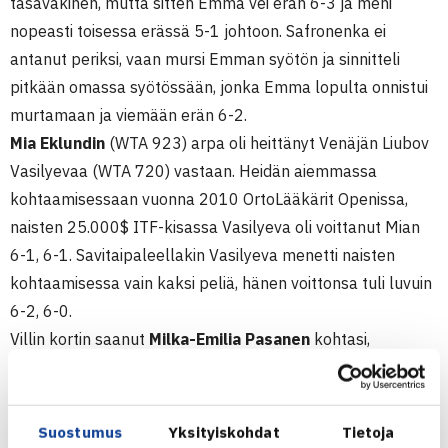
tasaväkinen, mutta sitten Emma vei erän 6-3 ja meni
nopeasti toisessa erässä 5-1 johtoon. Safronenka ei
antanut periksi, vaan mursi Emman syötön ja sinnitteli
pitkään omassa syötössään, jonka Emma lopulta onnistui
murtamaan ja viemään erän 6-2.
Mia Eklundin
(WTA 923) arpa oli heittänyt Venäjän Liubov
Vasilyevaa (WTA 720) vastaan. Heidän aiemmassa
kohtaamisessaan vuonna 2010 OrtoLääkärit Openissa,
naisten 25.000$ ITF-kisassa Vasilyeva oli voittanut Mian
6-1, 6-1. Savitaipaleellakin Vasilyeva menetti naisten
kohtaamisessa vain kaksi peliä, hänen voittonsa tuli luvuin
6-2, 6-0.
Villin kortin saanut
Milka-Emilia Pasanen
kohtasi,
ensimmäisen kerran, Norjan Caroline Rohde-Moen (WTA
1088). Ensimmäisessä erässä 5-4 johtoasemassa Milka-
Emilia pelasi terävästi, mursi Rohde-Moen syötön ja vei
Suostumus
Yksityiskohdat
Tietoja