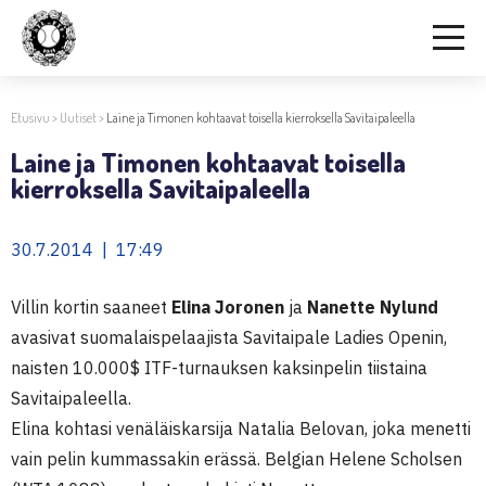
Etusivu
>
Uutiset
>
Laine ja Timonen kohtaavat toisella kierroksella Savitaipaleella
Laine ja Timonen kohtaavat toisella
kierroksella Savitaipaleella
30.7.2014 | 17:49
Villin kortin saaneet
Elina Joronen
ja
Nanette Nylund
avasivat suomalaispelaajista Savitaipale Ladies Openin,
naisten 10.000$ ITF-turnauksen kaksinpelin tiistaina
Savitaipaleella.
Elina kohtasi venäläiskarsija Natalia Belovan, joka menetti
vain pelin kummassakin erässä. Belgian Helene Scholsen