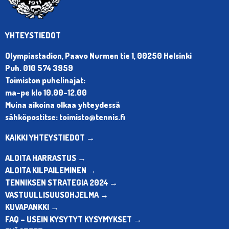
YHTEYSTIEDOT
Olympiastadion, Paavo Nurmen tie 1, 00250 Helsinki
Puh. 010 574 3959
Toimiston puhelinajat:
ma-pe klo 10.00-12.00
Muina aikoina olkaa yhteydessä
sähköpostitse: toimisto@tennis.fi
KAIKKI YHTEYSTIEDOT →
ALOITA HARRASTUS →
ALOITA KILPAILEMINEN →
TENNIKSEN STRATEGIA 2024 →
VASTUULLISUUSOHJELMA →
KUVAPANKKI →
FAQ – USEIN KYSYTYT KYSYMYKSET →