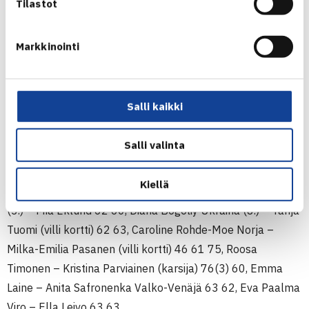
menoaan, johti erää 3-0 ja 5-1, mutta Ella taisteli 3-5
Tilastot
tilanteeseen. Seuraavassa pelissä Paalma ratkaisi
erävoiton nimiinsä luvuin 6-3.
Markkinointi
Savitaipale Ladies Open
Naisten 10.000$ ITF-turnaus
Salli kaikki
27.7.-3.8.2014 Savitaipale
Kaksinpeli
Salli valinta
1.kierrosta: Natalia Belova Venäjä (karsija) – Elina
Joronen (villi kortti) 61 61, Helene Scholsen Belgia –
Kiellä
Nanette Nylund (villi kortti) 62 62, Liubov Vasilyeva Venäjä
(3.) – Mia Eklund 62 60, Diana Bogoliy Ukraina (8.) – Tanja
Tuomi (villi kortti) 62 63, Caroline Rohde-Moe Norja –
Milka-Emilia Pasanen (villi kortti) 46 61 75, Roosa
Timonen – Kristina Parviainen (karsija) 76(3) 60, Emma
Laine – Anita Safronenka Valko-Venäjä 63 62, Eva Paalma
Viro – Ella Leivo 63 63