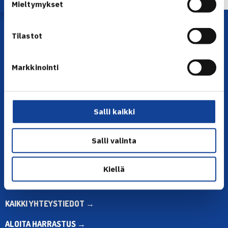
Mieltymykset
Tilastot
Markkinointi
YHTEYSTIEDOT
Salli kaikki
Olympiastadion, Paavo Nurmen tie 1, 00250 Helsinki
Puh. 010 574 3959
Salli valinta
Toimiston puhelinajat:
ma-pe klo 10.00-12.00
Kiellä
Muina aikoina olkaa yhteydessä
sähköpostitse: toimisto@tennis.fi
KAIKKI YHTEYSTIEDOT →
ALOITA HARRASTUS →