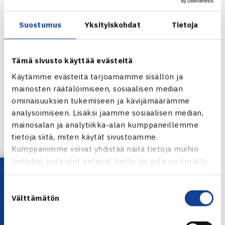
Naisten 220.000$ WTA-turnaus
2.-10.7. Båstad, Ruotsi
Suostumus
Yksityiskohdat
Tietoja
Nelinpeli
1.kierrosta: Lourdes Dominguez Lino/Maria Jose Martinez
Sanchez Espanja – Mervana Jugic-Salkic Bosnia ja
Tämä sivusto käyttää evästeitä
Hertsegovina/Emma Laine 64 64
Käytämme evästeitä tarjoamamme sisällön ja
mainosten räätälöimiseen, sosiaalisen median
Båstadin WTA-turnaus verkossa
ominaisuuksien tukemiseen ja kävijämäärämme
analysoimiseen. Lisäksi jaamme sosiaalisen median,
mainosalan ja analytiikka-alan kumppaneillemme
tietoja siitä, miten käytät sivustoamme.
Jaa:
Kumppanimme voivat yhdistää näitä tietoja muihin
tietoihin, joita olet antanut heille tai joita on kerätty,
Lataa OmaTennis!
kun olet käyttänyt heidän palvelujaan.
Suostumuksen
← Edellinen
Välttämätön
valinta
Seuraava uutinen: 11 suomalaista jatkoon… →