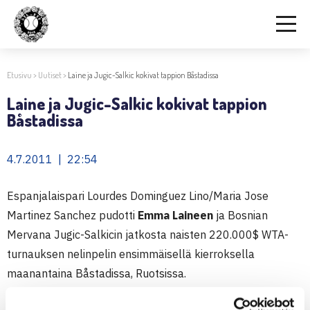
Etusivu
>
Uutiset
>
Laine ja Jugic-Salkic kokivat tappion Båstadissa
Laine ja Jugic-Salkic kokivat tappion
Båstadissa
4.7.2011 | 22:54
Espanjalaispari Lourdes Dominguez Lino/Maria Jose
Martinez Sanchez pudotti
Emma Laineen
ja Bosnian
Mervana Jugic-Salkicin jatkosta naisten 220.000$ WTA-
turnauksen nelinpelin ensimmäisellä kierroksella
maanantaina Båstadissa, Ruotsissa.