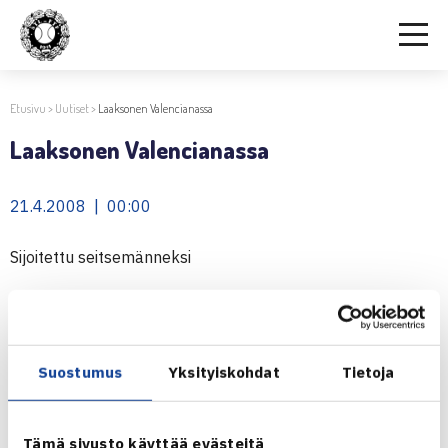
Etusivu
>
Uutiset
>
Laaksonen Valencianassa
Laaksonen Valencianassa
21.4.2008 | 00:00
Sijoitettu seitsemänneksi
Henri Laaksonen kilpailee tällä viikolla Valencianassa,
Espanjassa juniorien kakkoskategorian ITF-
pistekilpailussa. Hänet on sijoitettu seitsemänneksi.
Suostumus
Yksityiskohdat
Tietoja
Ensimmäisellä kierroksella Laaksonen kohtaa britti Faris
Akhazzanin (ITF 218).
Tämä sivusto käyttää evästeitä