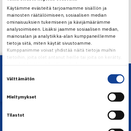
Jaa:
Käytämme evästeitä tarjoamamme sisällön ja
mainosten räätälöimiseen, sosiaalisen median
ominaisuuksien tukemiseen ja kävijämäärämme
analysoimiseen. Lisäksi jaamme sosiaalisen median,
mainosalan ja analytiikka-alan kumppaneillemme
← Edellinen
tietoja siitä, miten käytät sivustoamme.
Seuraava uutinen: Tennisliitto
Kumppanimme voivat yhdistää näitä tietoja muihin
Paralympiakomitean jäseneksi… →
tietoihin, joita olet antanut heille tai joita on kerätty,
Lataa OmaTennis!
kun olet käyttänyt heidän palvelujaan.
Suostumuksen
Välttämätön
valinta
Mieltymykset
Tilastot
YHTEYSTIEDOT
Olympiastadion, Paavo Nurmen tie 1, 00250 Helsinki