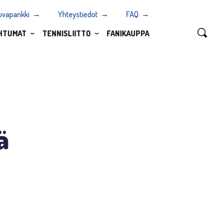
uvapankki
Yhteystiedot
FAQ
HTUMAT
TENNISLIITTO
FANIKAUPPA
ä