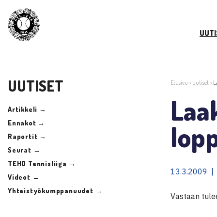
UUTI
UUTISET
Etusivu
>
Uutiset
>
L
Laak
Artikkeli →
Ennakot →
lopp
Raportit →
Seurat →
TEHO Tennisliiga →
13.3.2009 |
Videot →
Yhteistyökumppanuudet →
Vastaan tulee