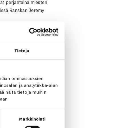
ivat perjantaina miesten
tsissä Ranskan Jeremy
 Sadecky, jotka ovat
Tietoja
a/Julien Dubail Belgia 63 63
edian ominaisuuksien
nosalan ja analytiikka-alan
 näitä tietoja muihin
jaan.
Markkinointi