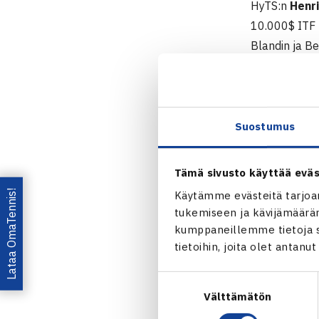
HyTS:n
Henr
10.000$ ITF 
Blandin ja Be
Loppuottelus
ykkösiksi sijo
Miesten 10.
Suostumus
10.-15.3. Gr
Nelinpeli
Tämä sivusto käyttää eväs
Välieriä: He
Lataa OmaTennis!
Käytämme evästeitä tarjoa
tukemiseen ja kävijämääräm
Miesten 
kumppaneillemme tietoja si
tietoihin, joita olet antanu
Jaa:
Suostumuksen
Välttämätön
valinta