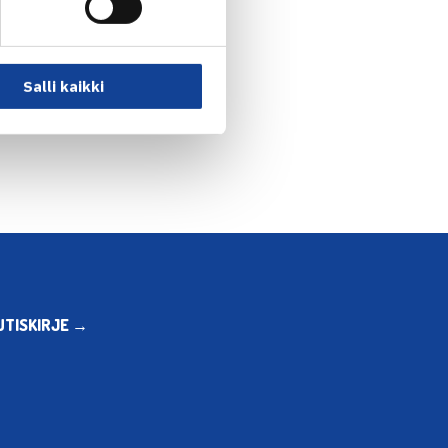
Salli kaikki
oitti ITF-pistekisan… →
UTISKIRJE →