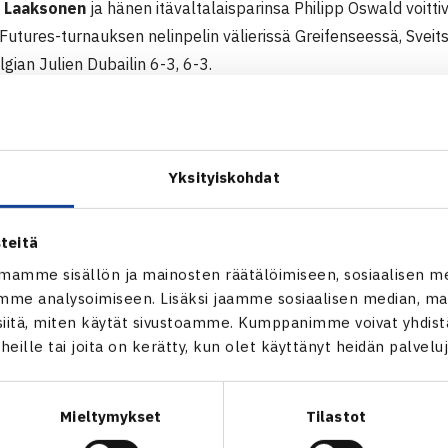
i Laaksonen
ja hänen itävaltalaisparinsa Philipp Oswald voitt
Futures-turnauksen nelinpelin välierissä Greifenseessä, Svei
lgian Julien Dubailin 6-3, 6-3.
sa tulee vastaan Jamaikan Dustin Brown ja Sveitsin Alexander
itettuja.
000$ ITF Futures-turnaus
Yksityiskohdat
eifensee, Sveitsi
teitä
nri Laaksonen/Philipp Oswald Itävalta – Jeremy Blandin Ransk
mamme sisällön ja mainosten räätälöimiseen, sosiaalisen m
me analysoimiseen. Lisäksi jaamme sosiaalisen median, mai
ITF Futures-turnaus Grerfenseessä
itä, miten käytät sivustoamme. Kumppanimme voivat yhdistää
t heille tai joita on kerätty, kun olet käyttänyt heidän palvelu
Mieltymykset
Tilastot