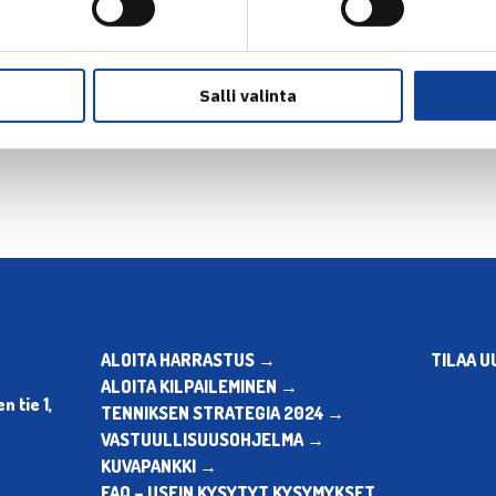
Salli valinta
en
Seuraava uutinen: M.Kontinen v
ALOITA HARRASTUS →
TILAA U
ALOITA KILPAILEMINEN →
 tie 1,
TENNIKSEN STRATEGIA 2024 →
VASTUULLISUUSOHJELMA →
KUVAPANKKI →
FAQ – USEIN KYSYTYT KYSYMYKSET