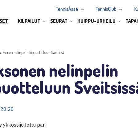
TennisÄssä
TennisClub
K
SET
KILPAILUT
SEURAT
HUIPPU-URHEILU
TAPA
aaksonen nelinpelin loppuotteluun Sveitsissä
sonen nelinpelin
uotteluun Sveitsiss
 20:20
 ykkössijoitettu pari