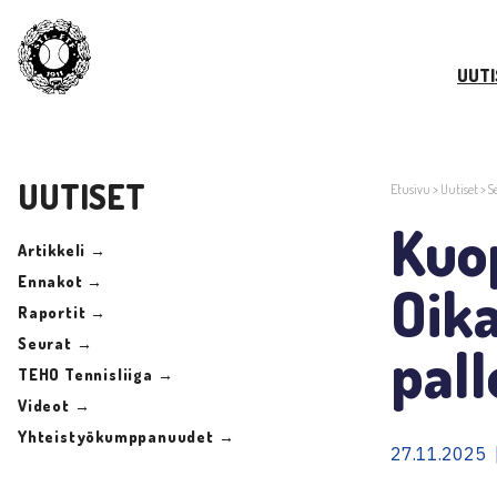
UUTI
UUTISET
Etusivu
>
Uutiset
>
S
Kuo
Artikkeli →
Ennakot →
Oika
Raportit →
Seurat →
pall
TEHO Tennisliiga →
Videot →
Yhteistyökumppanuudet →
27.11.2025 