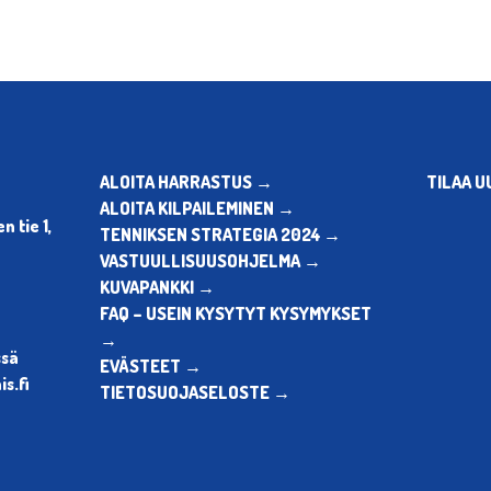
ALOITA HARRASTUS →
TILAA U
ALOITA KILPAILEMINEN →
 tie 1,
TENNIKSEN STRATEGIA 2024 →
VASTUULLISUUSOHJELMA →
KUVAPANKKI →
FAQ – USEIN KYSYTYT KYSYMYKSET
→
ssä
EVÄSTEET →
s.fi
TIETOSUOJASELOSTE →