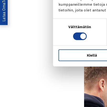
Lataa OmaTennis!
olevana, inno
kumppaneillemme tietoja si
tietoihin, joita olet antanu
Kuopion tenni
Suostumuksen
Oikarinen on 
Välttämätön
valinta
Kyseinen ans
Tennisliiton
ANSIOMERK
Kiellä