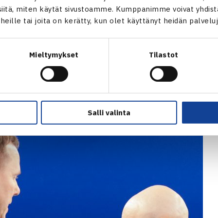
stavana ja pelaajia kunnioittavana valmentajana, joka on vaik
itä, miten käytät sivustoamme. Kumppanimme voivat yhdistää
t heille tai joita on kerätty, kun olet käyttänyt heidän palvelu
skulttuuriin.
Tennisliiton historian 49. henkilö kenelle Kultainen pallo -an
Mieltymykset
Tilastot
iomerkki myönnetään henkilöille, jotka ovat edistäneet merkit
 myöntämiä ansiomerkkejä on jaettu jo vuodesta 1948 lähtien.
IT
Salli valinta