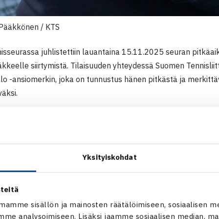
 Pääkkönen / KTS
isseurassa juhlistettiin lauantaina 15.11.2025 seuran pitkä
kkeelle siirtymistä. Tilaisuuden yhteydessä Suomen Tennisliit
llo -ansiomerkin, joka on tunnustus hänen pitkästä ja merkit
äksi.
toiminut tenniksen parissa 46 vuoden ajan, joista 27 vuotta 
jaanin Tenniseuran päävalmentajana 8 vuotta ja Kuopion Tenni
rkittävästi seuran kasvuun ja tennisharrastuksen elinvoimaisu
Yksityiskohdat
öskenteli 12 vuotta Pohjois-Savon Urheiluakatemian lajivalmen
kehitystä.
teitä
kouluttautunut laajasti, toiminut seurojen hallituksissa sekä
mamme sisällön ja mainosten räätälöimiseen, sosiaalisen m
ueen tennistoimintaa ja Puolen Suomen tennis -yhteistyötä. Oi
me analysoimiseen. Lisäksi jaamme sosiaalisen median, mai