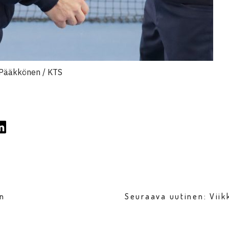
 Pääkkönen / KTS
en
Seuraava uutinen: Vii