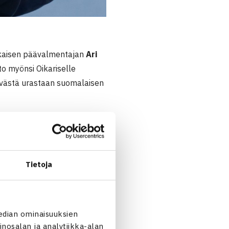
aikaisen päävalmentajan
Ari
to myönsi Oikariselle
tävästä urastaan suomalaisen
päätoimisena valmentajana.
sseurassa peräti 19 vuotta,
uteen alueella. Lisäksi
Tietoja
tajana tukien nuorien
 ollut mukana kehittämässä
edian ominaisuuksien
karinen tunnetaan läsnä
nosalan ja analytiikka-alan