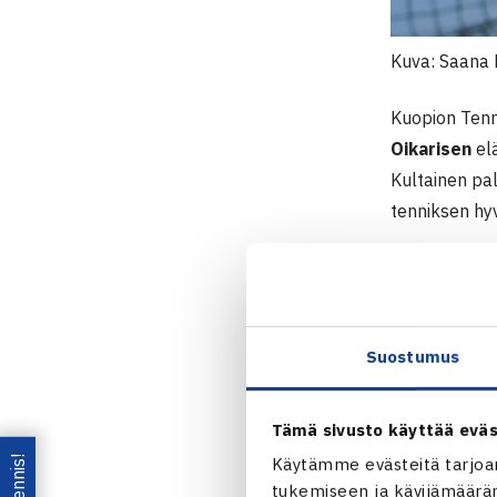
Kuva: Saana
Kuopion Tenn
Oikarisen
elä
Kultainen pa
tenniksen hyv
Oikarinen on 
Hän toimi Ka
vaikuttaen me
Suostumus
Oikarinen ty
urheilijoiden 
Tämä sivusto käyttää eväs
Oikarinen on 
Käytämme evästeitä tarjoa
Pohjoisen al
tukemiseen ja kävijämääräm