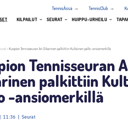
TennisÄssä
TennisClub
K
SET
KILPAILUT
SEURAT
HUIPPU-URHEILU
TAPA
eurat
>
Kuopion Tennisseuran Ari Oikarinen palkittiin Kultainen pallo -ansiomerkillä
pion Tennisseuran A
rinen palkittiin Kul
o -ansiomerkillä
| 11:36 | Seurat