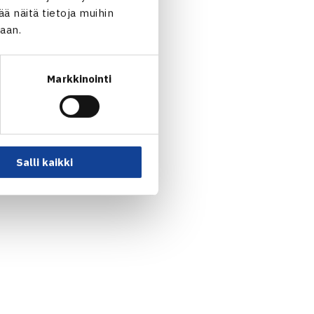
uttanut merkittävästi
 näitä tietoja muihin
jaan.
siomerkki myönnetään.
Markkinointi
tävästi tennistä Suomessa.
Salli kaikki