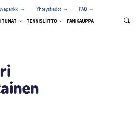
uvapankki
Yhteystiedot
FAQ
HTUMAT
TENNISLIITTO
FANIKAUPPA
ri
tainen