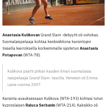
Anastasia Kulikovan
Grand Slam -debyytti oli voitokas.
Suomalaispelaaja kohtaa keskiviikkona karsintojen
toisella kierroksella korkeimmalle sijoitetun
Anastasia
Potapovan
(WTA-78).
Kulikova päätti pitkän kauden ilman suomalaisia
naispelaajia Grand Slam -tasolla. Viimeisin oli Emma
Laine vuonna 2007.
Karsinta-avauksessaan Kulikova (WTA-193) kohtasi tutun
kyproslaisen
Raluca Serbanin
(WTA-214). Kaksikko oli