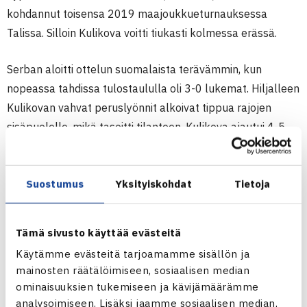
kohdannut toisensa 2019 maajoukkueturnauksessa
Talissa. Silloin Kulikova voitti tiukasti kolmessa erässä.
Serban aloitti ottelun suomalaista terävämmin, kun
nopeassa tahdissa tulostaululla oli 3-0 lukemat. Hiljalleen
Kulikovan vahvat peruslyönnit alkoivat tippua rajojen
sisäpuolelle, mikä tasoitti tilanteen. Kulikova ajautui 4-5
tilanteessa 0-40 tilanteeseen, mutta onnekseen sai
selvitettyä vastustajan eräpallot. Tästä hetkestä kääntyi
Suostumus
Yksityiskohdat
Tietoja
momentum ja lopulta Kulikova otti erän 7-5.
Toisen erän kolmannessa pelissä onnistui Kulikova
Tämä sivusto käyttää evästeitä
murtamaan Serbanin syötön ja pidettyään omansa oli
Käytämme evästeitä tarjoamamme sisällön ja
tulostaululla 3-1 johtoasema. Sitten kääntyivät jälleen
mainosten räätälöimiseen, sosiaalisen median
asetelmat – kyproslainen otti ohjakset haltuunsa ja vei
ominaisuuksien tukemiseen ja kävijämäärämme
viisi peliä peräkkäin, mikä toi erän 6-3. Ottelua oltiin tässä
analysoimiseen. Lisäksi jaamme sosiaalisen median,