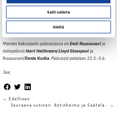
– Pelini ei tuntunut hyvältä ollenkaan, kaikki leijaili ulos –
kauhea tunne. Voitto on kuitenkin voitto. Kolmannessa löin
Salli valinta
vaan krossia ja aloin pelaamaan kuten pitikin.
Kiellä
RANSKAN AVOIMET
Miesten kaksinpelin pääsarjassa on
Emil Ruusuvuori
ja
nelinpelissä
Harri Heliövaara
/
Lloyd Glasspool
ja
Ruusuvuori/
Denis Kudla
.
Pääsarjat pelataan 22.5.-5.6.
Jaa:
← Edellinen
Seuraava uutinen: Antinheimo ja Säätelä… →