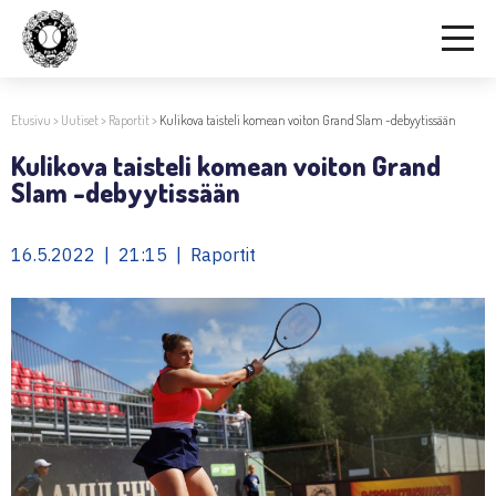
Etusivu
>
Uutiset
>
Raportit
>
Kulikova taisteli komean voiton Grand Slam -debyytissään
Kulikova taisteli komean voiton Grand
Slam -debyytissään
16.5.2022 | 21:15 | Raportit