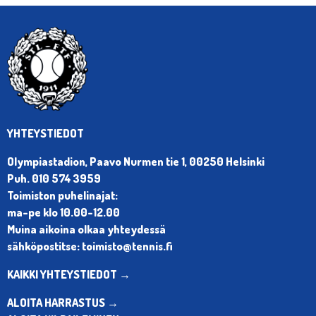
YHTEYSTIEDOT
Olympiastadion, Paavo Nurmen tie 1, 00250 Helsinki
Puh. 010 574 3959
Toimiston puhelinajat:
ma-pe klo 10.00-12.00
Muina aikoina olkaa yhteydessä
sähköpostitse: toimisto@tennis.fi
KAIKKI YHTEYSTIEDOT →
ALOITA HARRASTUS →