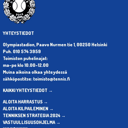
YHTEYSTIEDOT
Olympiastadion, Paavo Nurmen tie 1, 00250 Helsinki
Puh. 010 574 3959
Toimiston puhelinajat:
ma-pe klo 10.00-12.00
Muina aikoina olkaa yhteydessä
sähköpostitse: toimisto@tennis.fi
KAIKKI YHTEYSTIEDOT →
ALOITA HARRASTUS →
ALOITA KILPAILEMINEN →
TENNIKSEN STRATEGIA 2024 →
VASTUULLISUUSOHJELMA →