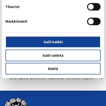
Tilastot
Markkinointi
Salli kaikki
Jaa:
Salli valinta
Kiellä
← Edellinen
Seuraava uutinen: Adeona Helsinki Open:… →