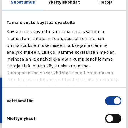
Suostumus
Yksityiskohdat
Tietoja
W15 ITF WORLD TENNIS TOUR | SAKSA
Tämä sivusto käyttää evästeitä
Ensi viikolla kovavireinen Kulikova nähdään Adeona
Käytämme evästeitä tarjoamamme sisällön ja
Helsinki Openissa $30,000 ITF-kilpailussa. Kulikova
mainosten räätälöimiseen, sosiaalisen median
aloittaa kaksinpeli urakkansa Talin Tenniskeskuksessa
ominaisuuksien tukemiseen ja kävijämäärämme
keskiviikkona 5.3. klo 17.30 alkavassa iltasessiossa.
analysoimiseen. Lisäksi jaamme sosiaalisen median,
mainosalan ja analytiikka-alan kumppaneillemme
tietoja siitä, miten käytät sivustoamme.
Toista kertaa järjestettävä Adeona Helsinki Open
Kumppanimme voivat yhdistää näitä tietoja muihin
ammattilaisturnaus pelataan Talin
tietoihin, joita olet antanut heille tai joita on kerätty,
Tenniskeskuksessa 3.-9.3.
Lataa OmaTennis!
kun olet käyttänyt heidän palvelujaan.
Suostumuksen
TAPAHTUMASIVUSTO
Välttämätön
valinta
OSTA LIPUT | TIKETTI.FI
Mieltymykset