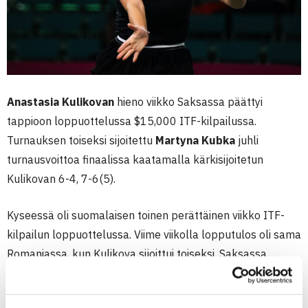
Anastasia Kulikovan
hieno viikko Saksassa päättyi
tappioon loppuottelussa $15,000 ITF-kilpailussa.
Turnauksen toiseksi sijoitettu
Martyna Kubka
juhli
turnausvoittoa finaalissa kaatamalla kärkisijoitetun
Kulikovan 6-4, 7-6(5).
Kyseessä oli suomalaisen toinen perättäinen viikko ITF-
kilpailun loppuottelussa. Viime viikolla lopputulos oli sama
Romaniassa, kun Kulikova sijoittui toiseksi. Saksassa
Kulikova (WTA-376) voitti loppuotteluun päästäkseen
neljä ottelua – kaikki suoraan kahdessa erässä.