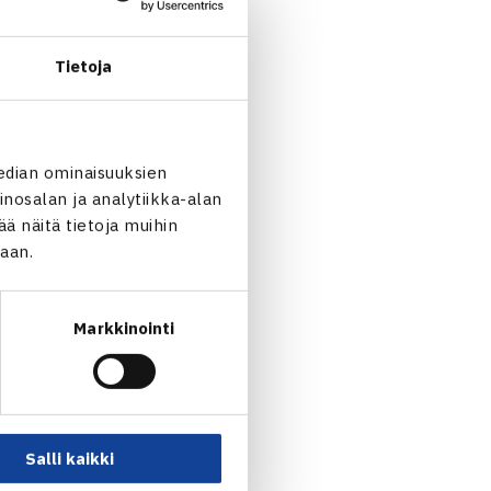
a koululaistapahtumista
almentajat. Jokainen
Tietoja
a kotimatkalle.
edian ominaisuuksien
nosalan ja analytiikka-alan
 näitä tietoja muihin
jaan.
Markkinointi
iiski jälleen Finnish… →
Salli kaikki