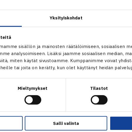
alaisia ja kilpailun johtajana toimi vuosien kokemuksen omaav
 Kaihlanen, apunaan Kotkan Verkkopalloseuran nuoret apuv
Yksityiskohdat
sai yhteistyökumppanin tarjoaman kevyen lounaan sekä makeisi
teitä
mamme sisällön ja mainosten räätälöimiseen, sosiaalisen m
me analysoimiseen. Lisäksi jaamme sosiaalisen median, mai
itä, miten käytät sivustoamme. Kumppanimme voivat yhdistää
t heille tai joita on kerätty, kun olet käyttänyt heidän palvelu
Mieltymykset
Tilastot
en
Seuraava uutinen: K
Salli valinta