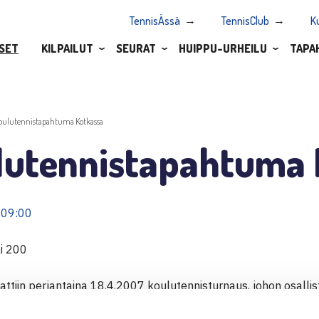
TennisÄssä
TennisClub
K
SET
KILPAILUT
SEURAT
HUIPPU-URHEILU
TAPA
oulutennistapahtuma Kotkassa
lutennistapahtuma 
 09:00
li 200
ttiin perjantaina 18.4.2007 koulutennisturnaus, johon osalli
ljän tunnin tapahtumassa pelattiin 715 kpl. Tapahtumaan osall