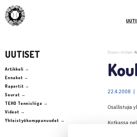
UUTI
UUTISET
Etusivu
>
Uutiset
>
K
Kou
Artikkeli →
Ennakot →
Raportit →
22.4.2008 |
Seurat →
TEHO Tennisliiga →
Osallistujia y
Videot →
Yhteistyökumppanuudet →
Kotkassa pela
otteluita ne