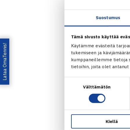
2.-5. –luokk
omaava Seppo
Suostumus
osallistuja 
Jaa:
Tämä sivusto käyttää eväs
Lataa OmaTennis!
Käytämme evästeitä tarjoa
tukemiseen ja kävijämääräm
kumppaneillemme tietoja si
tietoihin, joita olet antanu
Suostumuksen
Välttämätön
valinta
← Edellin
Kiellä