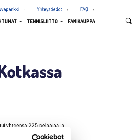
uvapankki
Yhteystiedot
FAQ
HTUMAT
TENNISLIITTO
FANIKAUPPA
Kotkassa
stui yhteensä 225 pelaajaa ja
istui Kotkan ala-asteiden