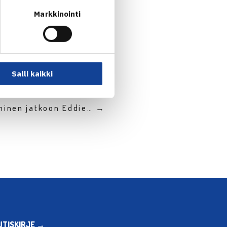
Markkinointi
Salli kaikki
lminen jatkoon Eddie… →
UTISKIRJE →