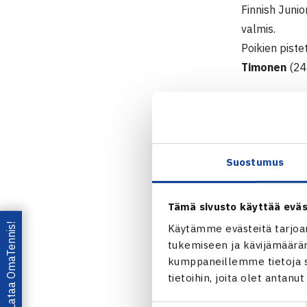
Finnish Junio
valmis.
Poikien pist
Timonen
(24 
Finnish Junio
Mastersiin ku
osallistua vä
Suostumus
Tämä sivusto käyttää eväs
Finnish J
Lataa OmaTennis!
Käytämme evästeitä tarjoa
tukemiseen ja kävijämääräm
kumppaneillemme tietoja si
tietoihin, joita olet antanu