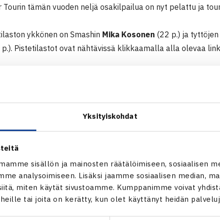
r Tourin tämän vuoden neljä osakilpailua on nyt pelattu ja tour
etilaston ykkönen on Smashin
Mika Kosonen
(22 p.) ja tyttöj
p.). Pistetilastot ovat nähtävissä klikkaamalla alla olevaa link
r Tourista on toki jäljellä vielä Masters, joka pelataan 12.-14.
tsutaan kuusi tyttöjä ja kuusi poikaa. Päästäkseen Mastersiin
hintään kahteen osakilpailuun.
Yksityiskohdat
teitä
unior Tour in pistetilastot
mamme sisällön ja mainosten räätälöimiseen, sosiaalisen m
me analysoimiseen. Lisäksi jaamme sosiaalisen median, mai
Roosa Timonen
itä, miten käytät sivustoamme. Kumppanimme voivat yhdistää
t heille tai joita on kerätty, kun olet käyttänyt heidän palvelu
Mika Kosonen