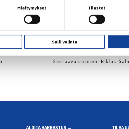
Mieltymykset
Tilastot
Salli valinta
en
Seuraava uutinen: Niklas-Sa
ALOITA HARRASTUS →
TILAA U