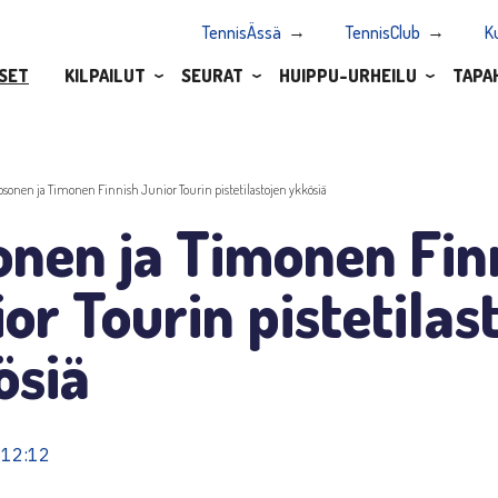
TennisÄssä
TennisClub
K
SET
KILPAILUT
SEURAT
HUIPPU-URHEILU
TAPA
osonen ja Timonen Finnish Junior Tourin pistetilastojen ykkösiä
onen ja Timonen Fin
or Tourin pistetilas
ösiä
 12:12