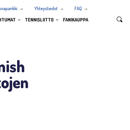
uvapankki
Yhteystiedot
FAQ
HTUMAT
TENNISLIITTO
FANIKAUPPA
nish
tojen