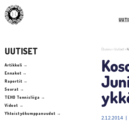
UUTI
UUTISET
Etusivu
>
Uutiset
>
K
Kos
Artikkeli →
Ennakot →
Juni
Raportit →
Seurat →
ykk
TEHO Tennisliiga →
Videot →
Yhteistyökumppanuudet →
2.12.2014 |