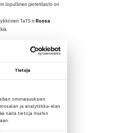
in lopullinen pistetilasto on
en ykkönen TaTS:n
Roosa
kiä.
12. Turussa.
 pelaajan on pitänyt
Tietoja
edian ominaisuuksien
nosalan ja analytiikka-alan
 näitä tietoja muihin
jaan.