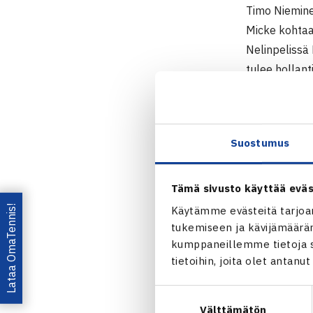
Timo Niemine
Micke kohtaa
Nelinpelissä 
tulee hollan
Henri (ATP 3
turnauksessa
Suostumus
Middelbu
Manchest
Henri Ko
Tämä sivusto käyttää eväs
Lataa OmaTennis!
Käytämme evästeitä tarjoa
tukemiseen ja kävijämääräm
kumppaneillemme tietoja si
tietoihin, joita olet antanu
Jaa:
Suostumuksen
Välttämätön
valinta