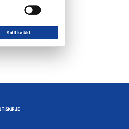
Salli kaikki
uokkien SM-kilpailut… →
UTISKIRJE →