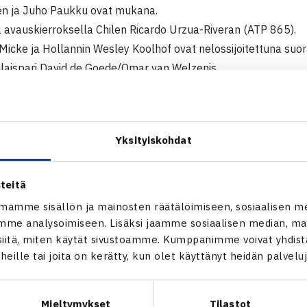
n ja Juho Paukku ovat mukana.
 avauskierroksella Chilen Ricardo Urzua-Riveran (ATP 865).
Micke ja Hollannin Wesley Koolhof ovat nelossijoitettuna suor
tilaispari David de Goede/Omar van Welzenis.
74) kilpailee ruoholla Manchesterissä, Englannissa miesten 1
, jonka pääsarjan kaavio julkistetaan myöhemmin maanantain
Yksityiskohdat
rgin ITF Futures -turnaus verksossa
erin ITF Futures -turnaus verkossa
ntisen verkkosivut
teitä
mamme sisällön ja mainosten räätälöimiseen, sosiaalisen m
me analysoimiseen. Lisäksi jaamme sosiaalisen median, mai
itä, miten käytät sivustoamme. Kumppanimme voivat yhdistää
t heille tai joita on kerätty, kun olet käyttänyt heidän palvelu
Mieltymykset
Tilastot