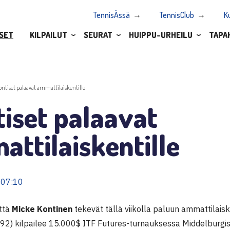
TennisÄssä
TennisClub
K
SET
KILPAILUT
SEURAT
HUIPPU-URHEILU
TAPA
ontiset palaavat ammattilaiskentille
iset palaavat
ttilaiskentille
 07:10
ttä
Micke Kontinen
tekevät tällä viikolla paluun ammattilaiske
92) kilpailee 15.000$ ITF Futures-turnauksessa Middelburgis