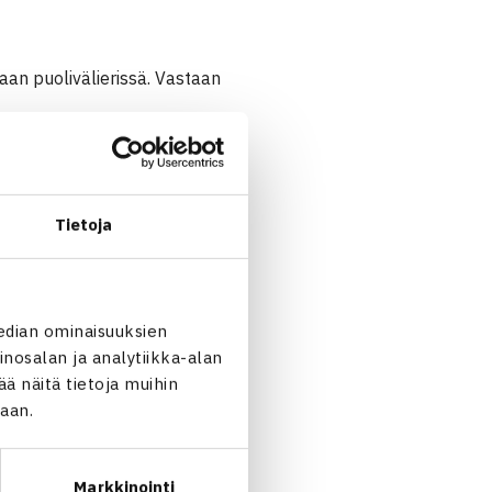
aan puolivälierissä. Vastaan
0.000$ ITF Futures-
a.
Tietoja
edian ominaisuuksien
nosalan ja analytiikka-alan
 näitä tietoja muihin
jaan.
Markkinointi