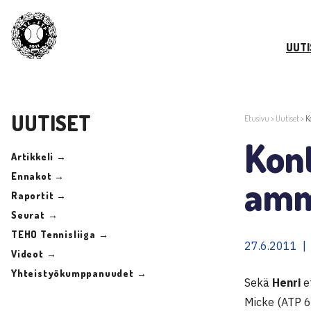
UUTI
UUTISET
Etusivu
>
Uutiset
>
K
Kont
Artikkeli →
Ennakot →
amma
Raportit →
Seurat →
TEHO Tennisliiga →
27.6.2011 |
Videot →
Yhteistyökumppanuudet →
Sekä
Henri
e
Micke (ATP 6