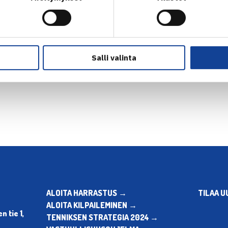
Salli valinta
en
Seuraava uutinen: Yleisten l
ALOITA HARRASTUS →
TILAA U
ALOITA KILPAILEMINEN →
 tie 1,
TENNIKSEN STRATEGIA 2024 →