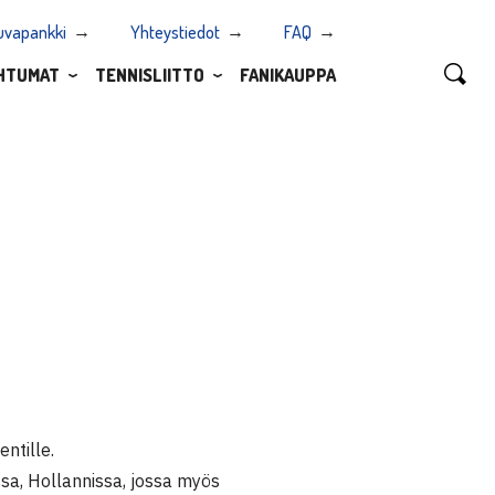
uvapankki
Yhteystiedot
FAQ
HTUMAT
TENNISLIITTO
FANIKAUPPA
ntille.
sa, Hollannissa, jossa myös