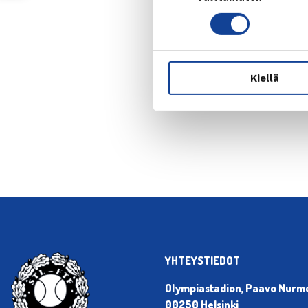
Kiellä
← Edellin
YHTEYSTIEDOT
Olympiastadion, Paavo Nurmen
00250 Helsinki