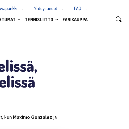
uvapankki
Yhteystiedot
FAQ
HTUMAT
TENNISLIITTO
FANIKAUPPA
lissä,
lissä
t, kun
Maximo Gonzalez
ja