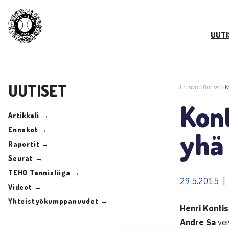
UUTI
UUTISET
Etusivu
>
Uutiset
>
K
Kont
Artikkeli →
Ennakot →
yhä
Raportit →
Seurat →
TEHO Tennisliiga →
29.5.2015 |
Videot →
Yhteistyökumppanuudet →
Henri Konti
Andre Sa
vei