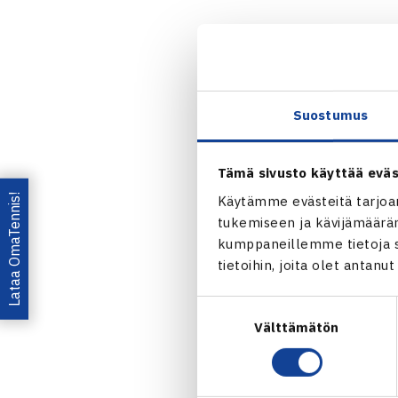
Brasilialais-
loistavana sy
– Varovaisuus
Suostumus
Taitavalla su
Tämä sivusto käyttää eväs
sekanelinpeli
Lataa OmaTennis!
Käytämme evästeitä tarjoa
tukemiseen ja kävijämääräm
Jaa:
kumppaneillemme tietoja si
tietoihin, joita olet antanu
Suostumuksen
Välttämätön
valinta
← Edellin