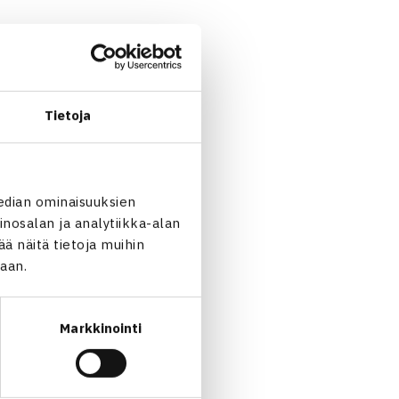
ta. Kontinen on tunnettu
e.
Tietoja
o huomenna, kun hän jatkaa
edian ominaisuuksien
nosalan ja analytiikka-alan
 näitä tietoja muihin
jaan.
Markkinointi
tinen sekanelinpelin… →