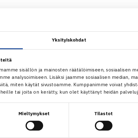
argentiinalainen pari hyötyi erityisesti Kontisen syöttöongelmis
öttäjänä, jonka pelitapa on aggressiivinen ja rohkea.
 ei istu tyyliimme, Kontinen kertoi maaliskuussa Tennislehdell
Yksityiskohdat
omalaisella on onneksi mahdollisuus palata voittojen tielle j
teitä
ssä otteitaan Kiinan
Jie Zhengin
parina.
mamme sisällön ja mainosten räätälöimiseen, sosiaalisen m
me analysoimiseen. Lisäksi jaamme sosiaalisen median, mai
itä, miten käytät sivustoamme. Kumppanimme voivat yhdistää
t heille tai joita on kerätty, kun olet käyttänyt heidän palvelu
Mieltymykset
Tilastot
en
Seuraava uutinen: Henri Kon