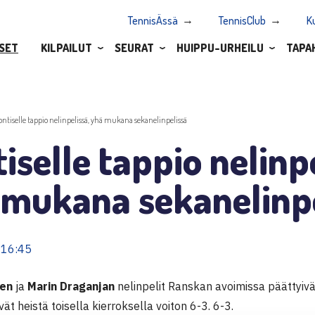
TennisÄssä
TennisClub
K
SET
KILPAILUT
SEURAT
HUIPPU-URHEILU
TAPA
ontiselle tappio nelinpelissä, yhä mukana sekanelinpelissä
iselle tappio nelinpe
 mukana sekanelinpe
 16:45
sen
ja
Marin Draganjan
nelinpelit Ranskan avoimissa päättyivä
vät heistä toisella kierroksella voiton 6-3. 6-3.