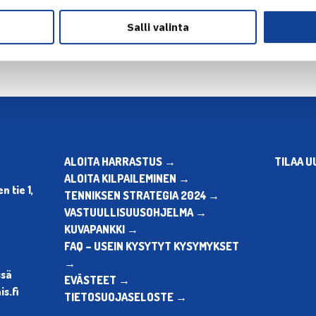
Salli valinta
ALOITA HARRASTUS →
TILAA U
ALOITA KILPAILEMINEN →
 tie 1,
TENNIKSEN STRATEGIA 2024 →
VASTUULLISUUSOHJELMA →
KUVAPANKKI →
FAQ – USEIN KYSYTYT KYSYMYKSET
→
ssä
EVÄSTEET →
s.fi
TIETOSUOJASELOSTE →