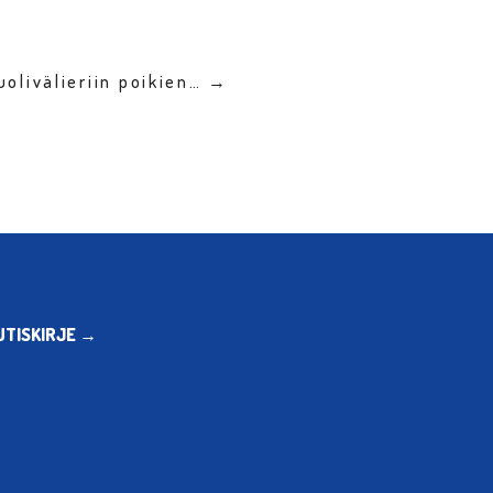
uolivälieriin poikien… →
UTISKIRJE →