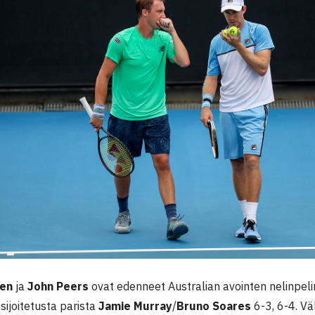
nen
ja
John Peers
ovat edenneet Australian avointen nelinpelin 
ijoitetusta parista
Jamie Murray
/
Bruno Soares
6-3, 6-4. V