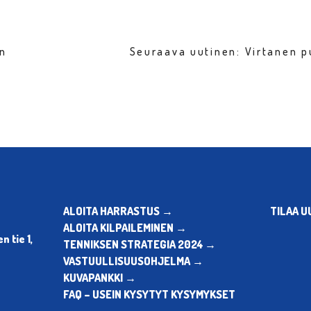
en
Seuraava uutinen: Virtanen p
ALOITA HARRASTUS →
TILAA U
ALOITA KILPAILEMINEN →
 tie 1,
TENNIKSEN STRATEGIA 2024 →
VASTUULLISUUSOHJELMA →
KUVAPANKKI →
FAQ – USEIN KYSYTYT KYSYMYKSET
→