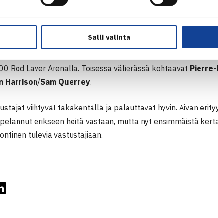
Salli valinta
uoden 2017 Australian avointen mestareita vastaan asettuvat s
inen
Leonardo Mayer
ja portugalilainen
Joao Sousa
. Ottelu 
:00 Rod Laver Arenalla. Toisessa välierässä kohtaavat
Pierre
n Harrison
/
Sam Querrey
.
ustajat viihtyvät takakentällä ja palauttavat hyvin. Aivan erit
 pelannut erikseen heitä vastaan, mutta nyt ensimmäistä kerta
ntinen tulevia vastustajiaan.