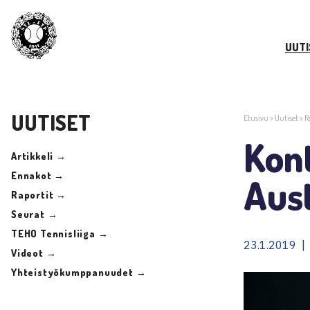
UUTI
UUTISET
Etusivu
>
Uutiset
>
R
Kont
Artikkeli →
Ennakot →
Aust
Raportit →
Seurat →
TEHO Tennisliiga →
23.1.2019 | 
Videot →
Yhteistyökumppanuudet →