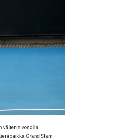
välieriin voitolla
älieräpaikka Grand Slam -