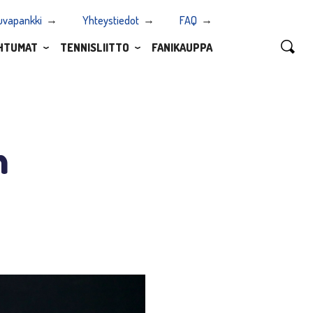
uvapankki
Yhteystiedot
FAQ
HTUMAT
TENNISLIITTO
FANIKAUPPA
n