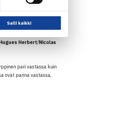
Salli kaikki
ijoittamattomat yllättäjät
pelataan torstaiyönä Suomen
-Hugues Herbert
/
Nicolas
yyppinen pari vastassa kuin
a ovat parina vastassa,