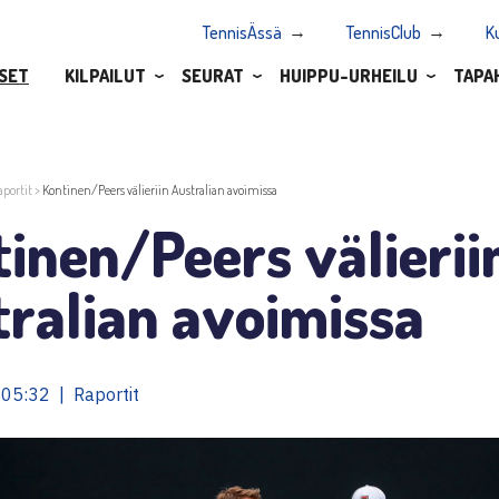
TennisÄssä
TennisClub
K
SET
KILPAILUT
SEURAT
HUIPPU-URHEILU
TAPA
aportit
>
Kontinen/Peers välieriin Australian avoimissa
inen/Peers välierii
ralian avoimissa
05:32 | Raportit