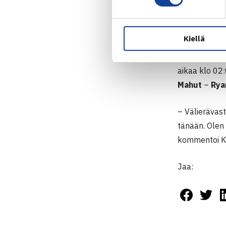
KAAVIOT
Kiellä
Välierässä v
argentiinala
aikaa klo 02
Mahut
–
Rya
– Välierävast
tänään. Olen
kommentoi Ko
Jaa: