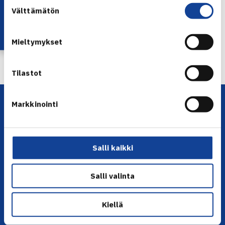
Lataa OmaTennis!
Suostumuksen
Välttämätön
valinta
Mieltymykset
← Edellinen
Seuraava uutinen: Aaltonen, Hietala, Hurme… →
Tilastot
Markkinointi
Salli kaikki
YHTEYSTIEDOT
Salli valinta
Olympiastadion, Paavo Nurmen tie 1, 00250 Helsinki
Kiellä
Puh. 010 574 3959
Toimiston puhelinajat: