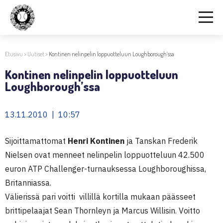
Etusivu
>
Uutiset
>
Kontinen nelinpelin loppuotteluun Loughborough’ssa
Kontinen nelinpelin loppuotteluun
Loughborough’ssa
13.11.2010 | 10:57
Sijoittamattomat
Henri Kontinen
ja Tanskan Frederik
Nielsen ovat menneet nelinpelin loppuotteluun 42.500
euron ATP Challenger-turnauksessa Loughboroughissa,
Britanniassa.
Välierissä pari voitti villillä kortilla mukaan päässeet
brittipelaajat Sean Thornleyn ja Marcus Willisin. Voitto