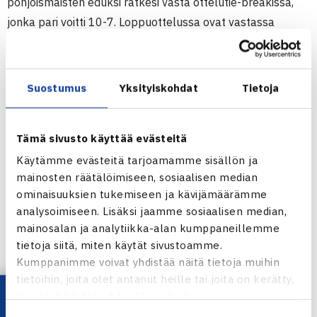
pohjoismaisten eduksi ratkesi vasta ottelutie-breakissa,
jonka pari voitti 10-7. Loppuottelussa ovat vastassa
ykkössijoitetut Australian Jordan Kerr ja Britannian Ken
Skupski.
Suostumus
Yksityiskohdat
Tietoja
42.500 euron ATP Challenger-turnaus
8.-14.11.2010 Loughborough, Britannia
Tämä sivusto käyttää evästeitä
Nelinpeli
Välieriä: Henri Kontinen/Frederik Nielsen Tanska – Sean
Käytämme evästeitä tarjoamamme sisällön ja
mainosten räätälöimiseen, sosiaalisen median
Thornley/Marcus Willis Britannia (villi kortti) 64 26 [10-7]
ominaisuuksien tukemiseen ja kävijämäärämme
analysoimiseen. Lisäksi jaamme sosiaalisen median,
ATP Challenger-turnaus Loughborough’ssa
mainosalan ja analytiikka-alan kumppaneillemme
tietoja siitä, miten käytät sivustoamme.
Henri Kontinen
Kumppanimme voivat yhdistää näitä tietoja muihin
Kuva: Jouko Siro
tietoihin, joita olet antanut heille tai joita on kerätty,
kun olet käyttänyt heidän palvelujaan.
Jaa: