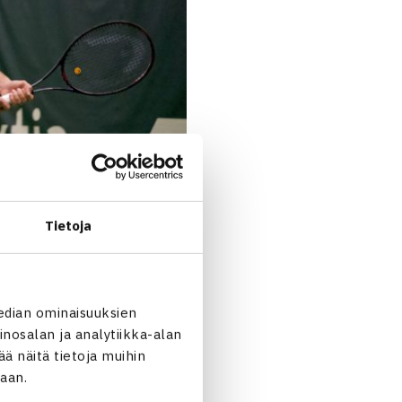
Tietoja
edian ominaisuuksien
nosalan ja analytiikka-alan
 näitä tietoja muihin
jaan.