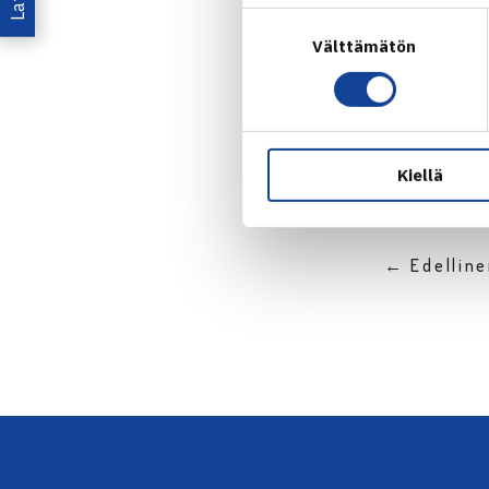
Suostumuksen
Välttämätön
valinta
Jaa:
Kiellä
← Edellin