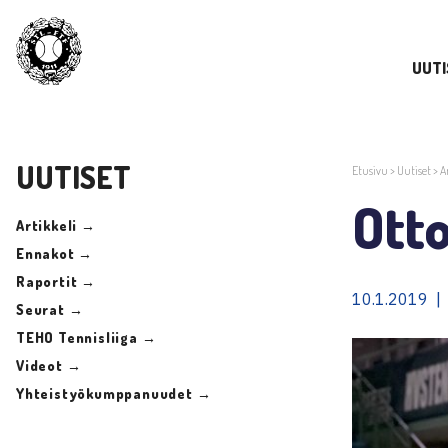
UUTI
UUTISET
Etusivu
>
Uutiset
>
A
Ott
Artikkeli →
Ennakot →
Raportit →
10.1.2019 |
Seurat →
TEHO Tennisliiga →
Videot →
Yhteistyökumppanuudet →