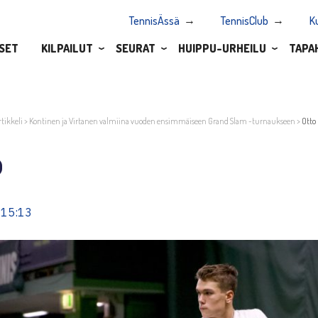
TennisÄssä
TennisClub
K
SET
KILPAILUT
SEURAT
HUIPPU-URHEILU
TAPA
rtikkeli
>
Kontinen ja Virtanen valmiina vuoden ensimmäiseen Grand Slam -turnaukseen
>
Otto
o
 15:13