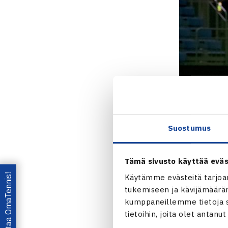
Suostumus
Tämä sivusto käyttää eväs
Lataa OmaTennis!
Käytämme evästeitä tarjoa
tukemiseen ja kävijämääräm
kumppaneillemme tietoja si
tietoihin, joita olet antanu