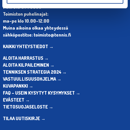
Puh. 010 574 3959
Toimiston puhelinajat:
ma-pe klo 10.00-12.00
Muina aikoina olkaa yhteydessä
sähköpostitse: toimisto@tennis.fi
KAIKKI YHTEYSTIEDOT →
ALOITA HARRASTUS →
ALOITA KILPAILEMINEN →
TENNIKSEN STRATEGIA 2024 →
VASTUULLISUUSOHJELMA →
KUVAPANKKI →
FAQ – USEIN KYSYTYT KYSYMYKSET →
EVÄSTEET →
TIETOSUOJASELOSTE →
TILAA UUTISKIRJE →