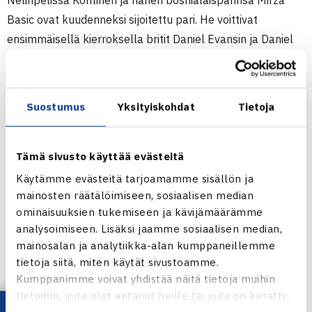
Nelinpelissä Kontinen ja hänen bosnialaisparinsa Mirza
Basic ovat kuudenneksi sijoitettu pari. He voittivat
ensimmäisellä kierroksella britit Daniel Evansin ja Daniel
Smethurstin. Toisella kierroksella he kohtaavat italialaiset
Marco Bortolottin ja Alessandro Colellan.(RN)
Suostumus
Yksityiskohdat
Tietoja
Juniorien A-kategorian ITF-pistekilpailu
Trofeo Bonfiglio
19.-25.5. Milano, Italia
Tämä sivusto käyttää evästeitä
Poikien kaksinpeli
Käytämme evästeitä tarjoamamme sisällön ja
2.kierrosta: Andrew Thomas Australia – Henri Kontinen 61
mainosten räätälöimiseen, sosiaalisen median
ominaisuuksien tukemiseen ja kävijämäärämme
36 76(6)
analysoimiseen. Lisäksi jaamme sosiaalisen median,
Poikien nelinpeli
mainosalan ja analytiikka-alan kumppaneillemme
1.kierrosta: Mirza Basic Bosnia ja Hertsegovina/Kontinen
tietoja siitä, miten käytät sivustoamme.
(6.) – Daniel Evans/Daniel Smethurst Britannia 62 64
Kumppanimme voivat yhdistää näitä tietoja muihin
tietoihin, joita olet antanut heille tai joita on kerätty,
Juniorien ITF-pistekilpailu Milanossa
kun olet käyttänyt heidän palvelujaan.