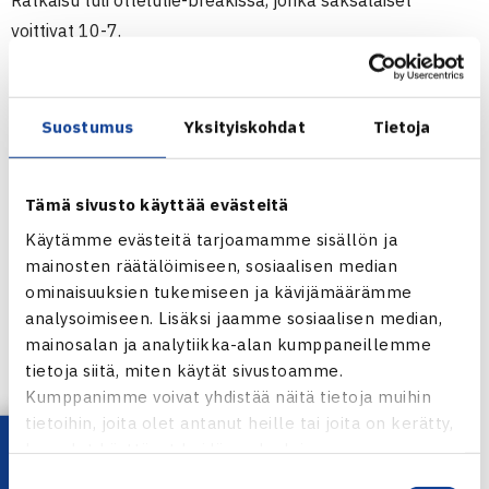
Ratkaisu tuli ottelutie-breakissa, jonka saksalaiset
voittivat 10-7.
Jarkon seuraava turnaus on ATP250-kisa ’s-
Hertogenboschissa, Hollannissa ensi viikolla.
Suostumus
Yksityiskohdat
Tietoja
ATP250-turnaus
11.-17.6.2012 Halle, Saksa
Tämä sivusto käyttää evästeitä
Nelinpeli
Käytämme evästeitä tarjoamamme sisällön ja
1.kierrosta: Michael Kohlmann/Florian Mayer Saksa –
mainosten räätälöimiseen, sosiaalisen median
Robin Haase Hollanti/Jarkko Nieminen 67(2) 64 [10-7]
ominaisuuksien tukemiseen ja kävijämäärämme
analysoimiseen. Lisäksi jaamme sosiaalisen median,
Hallen ATP250-kisa verkossa
mainosalan ja analytiikka-alan kumppaneillemme
Jarkko Niemisen verkkosivut
tietoja siitä, miten käytät sivustoamme.
Kumppanimme voivat yhdistää näitä tietoja muihin
tietoihin, joita olet antanut heille tai joita on kerätty,
kun olet käyttänyt heidän palvelujaan.
Jaa:
Suostumuksen