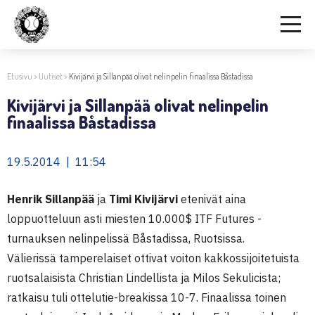
Etusivu
>
Uutiset
>
Kivijärvi ja Sillanpää olivat nelinpelin finaalissa Båstadissa
Kivijärvi ja Sillanpää olivat nelinpelin
finaalissa Båstadissa
19.5.2014 | 11:54
Henrik Sillanpää
ja
Timi Kivijärvi
etenivät aina
loppuotteluun asti miesten 10.000$ ITF Futures -
turnauksen nelinpelissä Båstadissa, Ruotsissa.
Välierissä tamperelaiset ottivat voiton kakkossijoitetuista
ruotsalaisista Christian Lindellista ja Milos Sekulicista;
ratkaisu tuli ottelutie-breakissa 10-7. Finaalissa toinen