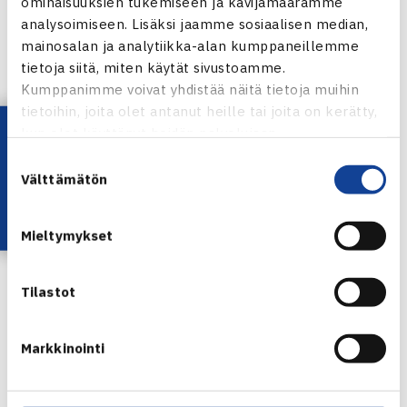
ominaisuuksien tukemiseen ja kävijämäärämme
Turnauksen verkkosivut
analysoimiseen. Lisäksi jaamme sosiaalisen median,
mainosalan ja analytiikka-alan kumppaneillemme
tietoja siitä, miten käytät sivustoamme.
Kumppanimme voivat yhdistää näitä tietoja muihin
tietoihin, joita olet antanut heille tai joita on kerätty,
Lataa OmaTennis!
kun olet käyttänyt heidän palvelujaan.
Suostumuksen
Välttämätön
valinta
Henrik Sillanpää
Mieltymykset
Timi Kivijärvi
Tilastot
Jaa:
Markkinointi
← Edellinen