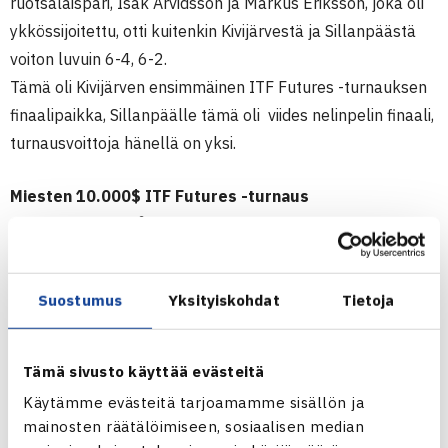
ruotsalaispari, Isak Arvidsson ja Markus Eriksson, joka oli
ykkössijoitettu, otti kuitenkin Kivijärvestä ja Sillanpäästä
voiton luvuin 6-4, 6-2.
Tämä oli Kivijärven ensimmäinen ITF Futures -turnauksen
finaalipaikka, Sillanpäälle tämä oli viides nelinpelin finaali,
turnausvoittoja hänellä on yksi.
Miesten 10.000$ ITF Futures -turnaus
10.-18.5.2014 Båstad, Ruotsi
Nelinpeli
Välieriä: Timi Kivijärvi/Henrik Sillanpää – Christian
Suostumus
Yksityiskohdat
Tietoja
Lindell/Milos Sekulic Ruotsi (2.) 63 36 [10-7]
Loppuottelu: Isak Arvidsson/Markus Eriksson Ruotsi –
Kivijärvi/Sillanpää 64 62
Tämä sivusto käyttää evästeitä
Käytämme evästeitä tarjoamamme sisällön ja
mainosten räätälöimiseen, sosiaalisen median