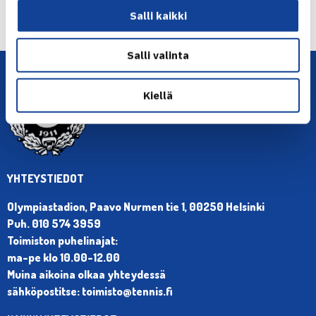
Seuraava uutinen: Toistakymmentä
Salli kaikki
suomalaisjunioria TE12-kisassa… →
Salli valinta
Kiellä
YHTEYSTIEDOT
Olympiastadion, Paavo Nurmen tie 1, 00250 Helsinki
Puh. 010 574 3959
Toimiston puhelinajat:
ma-pe klo 10.00-12.00
Muina aikoina olkaa yhteydessä
sähköpostitse: toimisto@tennis.fi