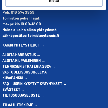
Kiellä
Olympiastadion, Paavo Nurmen tie 1, 00250 Helsinki
Puh. 010 574 3959
Toimiston puhelinajat:
ma-pe klo 10.00-12.00
Muina aikoina olkaa yhteydessä
sähköpostitse: toimisto@tennis.fi
KAIKKI YHTEYSTIEDOT →
ALOITA HARRASTUS →
ALOITA KILPAILEMINEN →
TENNIKSEN STRATEGIA 2024 →
VASTUULLISUUSOHJELMA →
KUVAPANKKI →
FAQ – USEIN KYSYTYT KYSYMYKSET →
EVÄSTEET →
TIETOSUOJASELOSTE →
TILAA UUTISKIRJE →