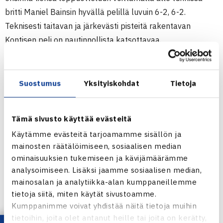
britti Maniel Bainsin hyvällä pelillä luvuin 6-2, 6-2.
Teknisesti taitavan ja järkevästi pisteitä rakentavan
Kontisen peli on nautinnollista katsottavaa.
Kiurun ja Henri Laaksosen välieräottelussa ratkaisu syntyi
vasta kolmannessa erässä, jonka Kiuru voitti 6-1, samoin
luvuin kuin ensimmäisenkin erän. Toinen erä meni
Suostumus
Yksityiskohdat
Tietoja
Laaksoselle 7-5. Ottelu kesti 2 h 6 min.
Edellisen kerran kisan historiassa – kisan nimi oli tuolloin
Tämä sivusto käyttää evästeitä
Smash Open – nähtiin täyssuomalainen finaali vuonna
Käytämme evästeitä tarjoamamme sisällön ja
1998. Timo Nieminen voitti Lauri Kiiskin 6-3, 6-4. Tyttöjen
mainosten räätälöimiseen, sosiaalisen median
finaalissa ovat karsinnoista pitkän matkan tullut
ominaisuuksien tukemiseen ja kävijämäärämme
Barcelonassa asuva australialainen Johanna Konta, 15v,
analysoimiseen. Lisäksi jaamme sosiaalisen median,
sekä sijoittamaton moskovalainen Anastasia
mainosalan ja analytiikka-alan kumppaneillemme
Mukhametova, 14v. Ottelu alkaa klo 11.
tietoja siitä, miten käytät sivustoamme.
Kumppanimme voivat yhdistää näitä tietoja muihin
Turnauksen järjestää Smash-Tennis.
tietoihin, joita olet antanut heille tai joita on kerätty,