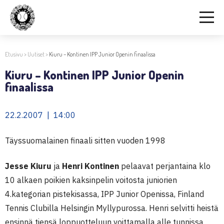
Etusivu
>
Uutiset
>
Kiuru – Kontinen IPP Junior Openin finaalissa
Kiuru – Kontinen IPP Junior Openin
finaalissa
22.2.2007 | 14:00
Täyssuomalainen finaali sitten vuoden 1998
Jesse Kiuru
ja
Henri Kontinen
pelaavat perjantaina klo
10 alkaen poikien kaksinpelin voitosta juniorien
4.kategorian pistekisassa, IPP Junior Openissa, Finland
Tennis Clubilla Helsingin Myllypurossa. Henri selvitti heistä
ensinnä tiensä loppuotteluun voittamalla alle tunnissa