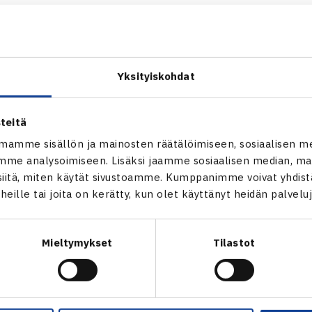
Tennisliitto järjestävät yhteistyössä webinaarin 17.11. harra
nnistä harrastavan vanhemman rooli. Kilpailutoiminta opettaa
empana?
Yksityiskohdat
yä tavoitteellisesta ja kilpailullisesta urheilusta on –
dyt toteutuvat?
teitä
hempi voi tukea lapsensa kokonaisvaltaista kehittymis
mamme sisällön ja mainosten räätälöimiseen, sosiaalisen m
llisessa urheilussa?
me analysoimiseen. Lisäksi jaamme sosiaalisen median, mai
itä, miten käytät sivustoamme. Kumppanimme voivat yhdistää
 asiantuntijoina ovat Vierumäen Urheilun osaamisyhteisöstä
M
t heille tai joita on kerätty, kun olet käyttänyt heidän palvelu
ule mukaan linjoille maanantaina 17.11. klo 17.00–18.00. Ilm
 linkin tilaisuuteen.
Mieltymykset
Tilastot
htia ennakkoon sinua askarruttavia kysymyksiä. Markus ja Ko
man aikaa myös niiden käsittelyyn. Tehdään yhdessä tenniksen
u- ja kehitysympäristö!