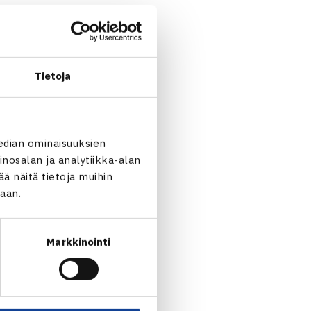
stavan lapsen vanhemmille.
 ja haastaa; miten tuen ja
Tietoja
 ja miten varmistamme,
tä ja hyvinvointia
edian ominaisuuksien
nosalan ja analytiikka-alan
 näitä tietoja muihin
arkus Arvaja
ja
Konsta
jaan.
oittautuminen
tästä linkistä
,
Markkinointi
nsta kokoavat kysymyksiä ja
 harrastamisesta vieläkin