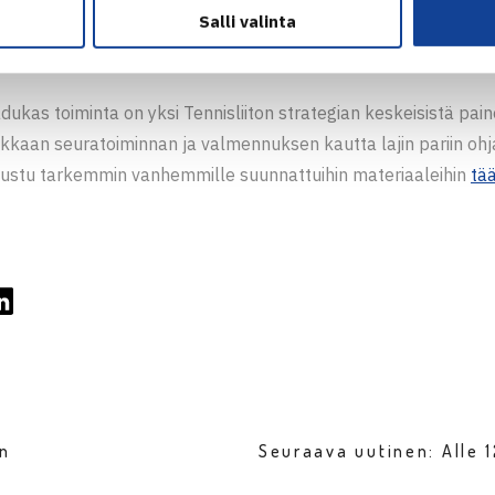
Salli valinta
TUMINEN
dukas toiminta on yksi Tennisliiton strategian keskeisistä pain
ukkaan seuratoiminnan ja valmennuksen kautta lajin pariin o
utustu tarkemmin vanhemmille suunnattuihin materiaaleihin
tää
en
Seuraava uutinen: Alle 