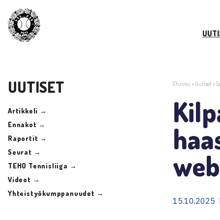
UUTI
UUTISET
Etusivu
>
Uutiset
>
S
Kilp
Artikkeli →
Ennakot →
haa
Raportit →
Seurat →
webi
TEHO Tennisliiga →
Videot →
Yhteistyökumppanuudet →
15.10.2025 