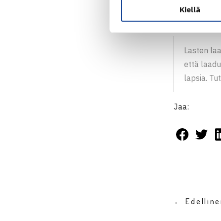
Kiellä
ILMOITTAU
Lasten laa
että laad
lapsia. T
Jaa:
← Edellin