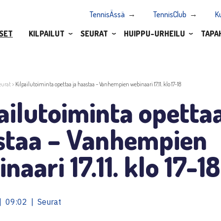
TennisÄssä
TennisClub
K
SET
KILPAILUT
SEURAT
HUIPPU-URHEILU
TAPA
eurat
>
Kilpailutoiminta opettaa ja haastaa – Vanhempien webinaari 17.11. klo 17-18
ailutoiminta opettaa
staa – Vanhempien
naari 17.11. klo 17-18
| 09:02 | Seurat