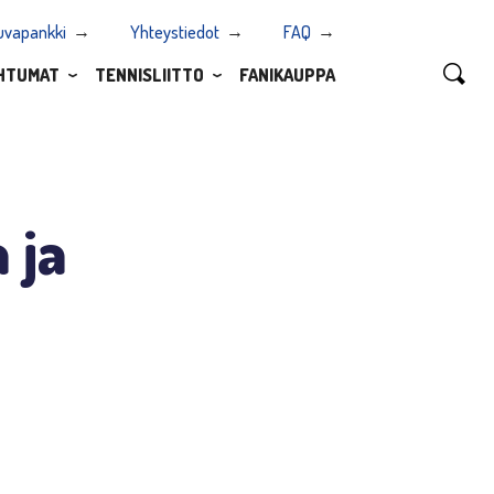
uvapankki
Yhteystiedot
FAQ
HTUMAT
TENNISLIITTO
FANIKAUPPA
 ja