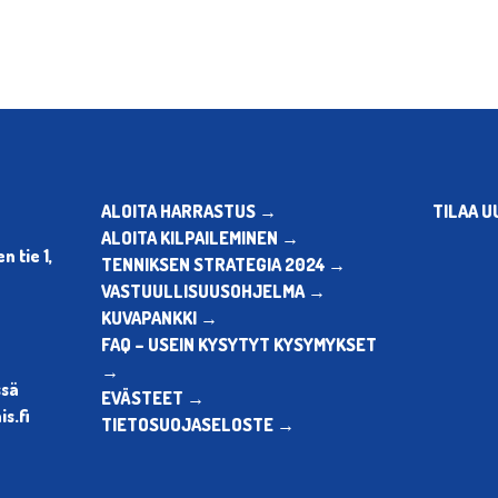
ALOITA HARRASTUS →
TILAA U
ALOITA KILPAILEMINEN →
 tie 1,
TENNIKSEN STRATEGIA 2024 →
VASTUULLISUUSOHJELMA →
KUVAPANKKI →
FAQ – USEIN KYSYTYT KYSYMYKSET
→
ssä
EVÄSTEET →
s.fi
TIETOSUOJASELOSTE →