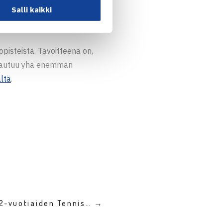
Salli kaikki
opisteistä. Tavoitteena on,
hjautuu yhä enemmän
ltä
.
12-vuotiaiden Tennis… →