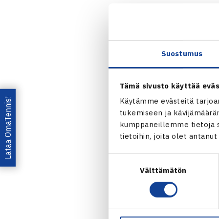
Vierumäki ja 
Aiheena on te
toimin vanh
Suostumus
Mitä hyöt
että hyö
Tämä sivusto käyttää eväs
Miten van
Lataa OmaTennis!
Käytämme evästeitä tarjoa
tavoittee
tukemiseen ja kävijämääräm
kumppaneillemme tietoja si
Webinaarissa
tietoihin, joita olet antanu
Kuusinen
. T
ja saat Teams
Suostumuksen
Välttämätön
valinta
Voit myös po
varaavat hie
parempi kasv