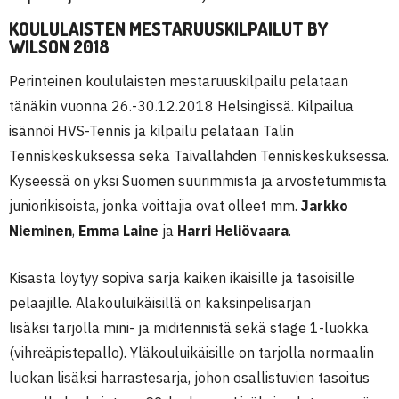
KOULULAISTEN MESTARUUSKILPAILUT BY
WILSON 2018
Perinteinen koululaisten mestaruuskilpailu pelataan
tänäkin vuonna 26.-30.12.2018 Helsingissä. Kilpailua
isännöi HVS-Tennis ja kilpailu pelataan Talin
Tenniskeskuksessa sekä Taivallahden Tenniskeskuksessa.
Kyseessä on yksi Suomen suurimmista ja arvostetummista
juniorikisoista, jonka voittajia ovat olleet mm.
Jarkko
Nieminen
,
Emma Laine
ja
Harri Heliövaara
.
Kisasta löytyy sopiva sarja kaiken ikäisille ja tasoisille
pelaajille. Alakouluikäisillä on kaksinpelisarjan
lisäksi
tarjolla mini- ja miditennistä sekä stage 1-luokka
(vihreäpistepallo). Yläkouluikäisille on tarjolla normaalin
luokan lisäksi harrastesarja, johon osallistuvien tasoitus