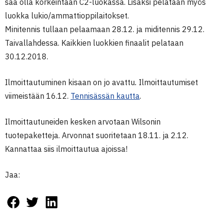
saa olla korkeintaan C2-luokassa. Lisäksi pelataan myös
luokka lukio/ammattioppilaitokset.
Minitennis tullaan pelaamaan 28.12. ja miditennis 29.12.
Taivallahdessa. Kaikkien luokkien finaalit pelataan
30.12.2018.
Ilmoittautuminen kisaan on jo avattu
.
Ilmoittautumiset
viimeistään 16.12.
Tennisässän kautta
.
Ilmoittautuneiden kesken arvotaan Wilsonin
tuotepaketteja. Arvonnat suoritetaan 18.11. ja 2.12.
Kannattaa siis ilmoittautua ajoissa!
Jaa: