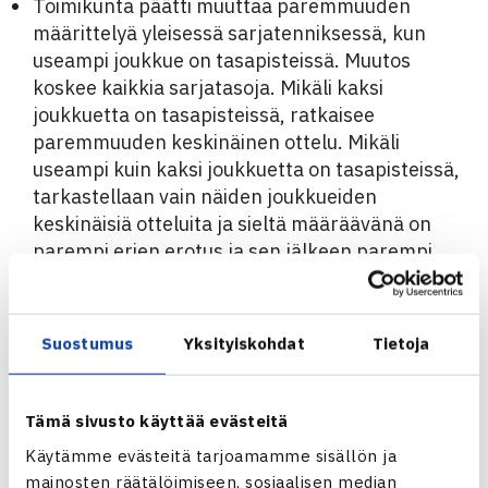
Toimikunta päätti muuttaa paremmuuden
määrittelyä yleisessä sarjatenniksessä, kun
useampi joukkue on tasapisteissä. Muutos
koskee kaikkia sarjatasoja. Mikäli kaksi
joukkuetta on tasapisteissä, ratkaisee
paremmuuden keskinäinen ottelu. Mikäli
useampi kuin kaksi joukkuetta on tasapisteissä,
tarkastellaan vain näiden joukkueiden
keskinäisiä otteluita ja sieltä määräävänä on
parempi erien erotus ja sen jälkeen parempi
geimien erotus.
2. CINIA JGP
Suostumus
Yksityiskohdat
Tietoja
Kilpailumääräyksiin kirjataan, että Cinia JGP:ssä
10-vuotiaiden luokassa, myös pääsarjoissa ja
Tämä sivusto käyttää evästeitä
mastersin kaikissa otteluissa, pelataan
Käytämme evästeitä tarjoamamme sisällön ja
mahdollinen kolmas erä match tiebreakina
mainosten räätälöimiseen, sosiaalisen median