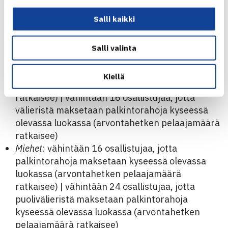
Salli kaikki
Toimikunta päätti, että vuonna 2019 TEHO Sport
Finnish Tourilla rahapalkintoihin kirjataan
seuraavat osallistujamäärärajat:
Salli valinta
Naiset
: vähintään 12 osallistujaa, jotta
palkintorahoja maksetaan kyseessä olevassa
Kiellä
luokassa (arvontahetken pelaajamäärä
ratkaisee) | vähintään 16 osallistujaa, jotta
välieristä maksetaan palkintorahoja kyseessä
olevassa luokassa (arvontahetken pelaajamäärä
ratkaisee)
Miehet
: vähintään 16 osallistujaa, jotta
palkintorahoja maksetaan kyseessä olevassa
luokassa (arvontahetken pelaajamäärä
ratkaisee) | vähintään 24 osallistujaa, jotta
puolivälieristä maksetaan palkintorahoja
kyseessä olevassa luokassa (arvontahetken
pelaajamäärä ratkaisee)