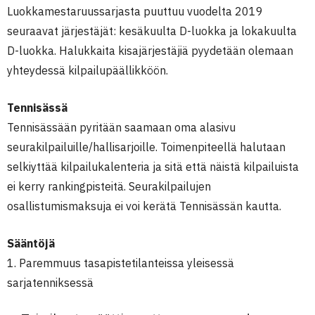
Luokkamestaruussarjasta puuttuu vuodelta 2019
seuraavat järjestäjät: kesäkuulta D-luokka ja lokakuulta
D-luokka. Halukkaita kisajärjestäjiä pyydetään olemaan
yhteydessä kilpailupäällikköön.
Tennisässä
Tennisässään pyritään saamaan oma alasivu
seurakilpailuille/hallisarjoille. Toimenpiteellä halutaan
selkiyttää kilpailukalenteria ja sitä että näistä kilpailuista
ei kerry rankingpisteitä. Seurakilpailujen
osallistumismaksuja ei voi kerätä Tennisässän kautta.
Sääntöjä
1. Paremmuus tasapistetilanteissa yleisessä
sarjatenniksessä