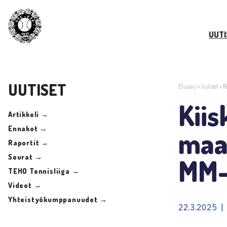
UUTI
UUTISET
Etusivu
>
Uutiset
>
R
Kiis
Artikkeli →
Ennakot →
maai
Raportit →
Seurat →
MM-
TEHO Tennisliiga →
Videot →
Yhteistyökumppanuudet →
22.3.2025 | 