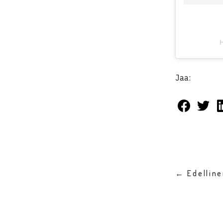
H
Jaa:
← Edellin