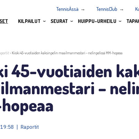
TennisÄssä
TennisClub
K
SET
KILPAILUT
SEURAT
HUIPPU-URHEILU
TAPA
aportit
>
Kiiski 45-vuotiaiden kaksinpelin maailmanmestari – nelinpelissä MM-hopeaa
ki 45-vuotiaiden ka
lmanmestari – neli
hopeaa
19:58 | Raportit