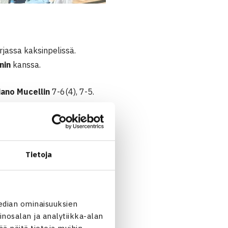
arjassa kaksinpelissä.
nin
kanssa.
iano Mucellin
7-6(4), 7-5.
istanilaiset
Aqeel
Tietoja
edian ominaisuuksien
nosalan ja analytiikka-alan