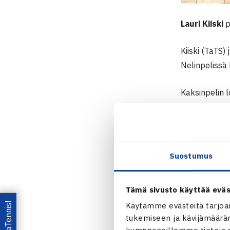
Lauri Kiiski
p
Kiiski (TaTS)
Nelinpelissä 
Kaksinpelin l
Nelinpelin lo
Khan
/
Aisam 
SENIOREIDE
Suostumus
Tämä sivusto käyttää eväs
Käytämme evästeitä tarjoa
tukemiseen ja kävijämääräm