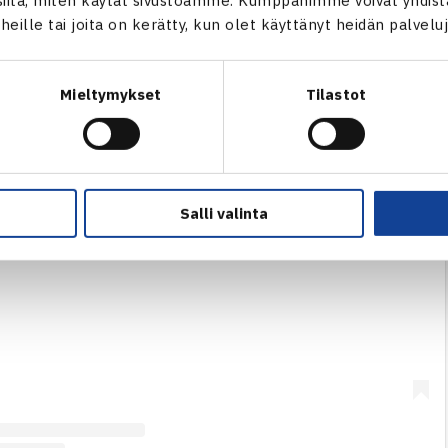
itä, miten käytät sivustoamme. Kumppanimme voivat yhdistää
t heille tai joita on kerätty, kun olet käyttänyt heidän palvelu
Mieltymykset
Tilastot
Salli valinta
julkaisu Instagramissa