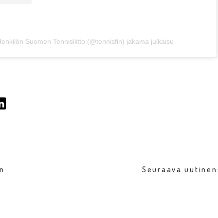
enkilön Suomen Tennisliitto (@tennisfin) jakama julkaisu
en
Seuraava uutinen