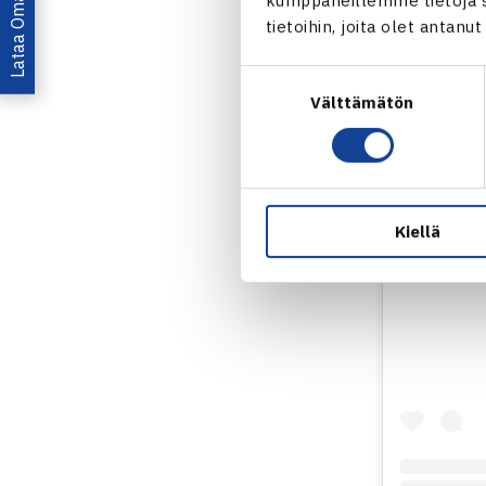
Lataa OmaTennis!
kumppaneillemme tietoja si
tietoihin, joita olet antanu
Suostumuksen
Välttämätön
valinta
Kiellä
Näytä tämä 