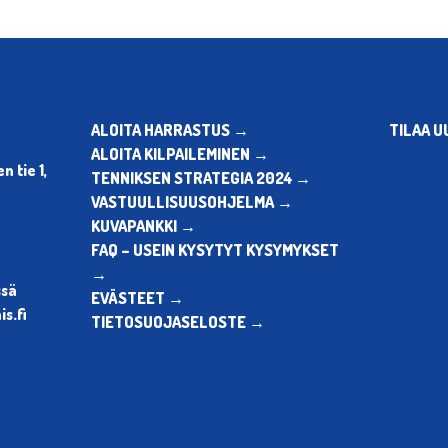
ALOITA HARRASTUS →
TILAA U
ALOITA KILPAILEMINEN →
 tie 1,
TENNIKSEN STRATEGIA 2024 →
VASTUULLISUUSOHJELMA →
KUVAPANKKI →
FAQ – USEIN KYSYTYT KYSYMYKSET
→
ssä
EVÄSTEET →
s.fi
TIETOSUOJASELOSTE →