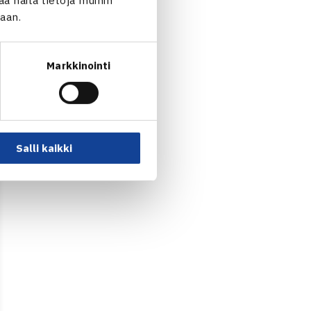
 näitä tietoja muihin
jaan.
Markkinointi
Salli kaikki