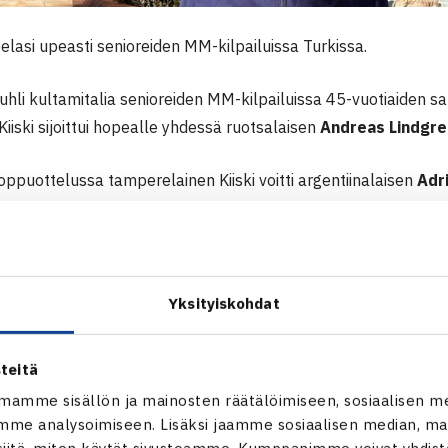
elasi upeasti senioreiden MM-kilpailuissa Turkissa.
 juhli kultamitalia senioreiden MM-kilpailuissa 45-vuotiaiden s
Kiiski sijoittui hopealle yhdessä ruotsalaisen
Andreas Lindgre
oppuottelussa tamperelainen Kiiski voitti argentiinalaisen
Adr
ppuottelusta lauantaina puolestaan voittajana selviytyivät pak
Ul Haq Qureshi
7-6(8), 6-0.
N MM-KILPAILUT 30-45V | TURKKI
Yksityiskohdat
teitä
mamme sisällön ja mainosten räätälöimiseen, sosiaalisen m
me analysoimiseen. Lisäksi jaamme sosiaalisen median, mai