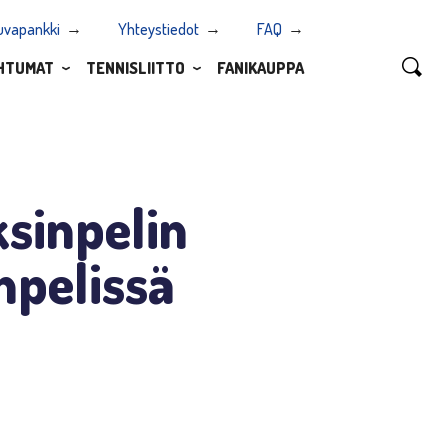
uvapankki
Yhteystiedot
FAQ
HTUMAT
TENNISLIITTO
FANIKAUPPA
ksinpelin
npelissä