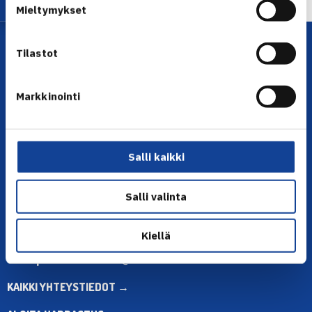
Mieltymykset
Tilastot
Markkinointi
YHTEYSTIEDOT
Salli kaikki
Olympiastadion, Paavo Nurmen tie 1, 00250 Helsinki
Puh. 010 574 3959
Salli valinta
Toimiston puhelinajat:
ma-pe klo 10.00-12.00
Kiellä
Muina aikoina olkaa yhteydessä
sähköpostitse: toimisto@tennis.fi
KAIKKI YHTEYSTIEDOT →