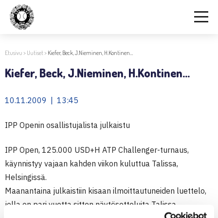
Etusivu
>
Uutiset
>
Kiefer, Beck, J.Nieminen, H.Kontinen…
Kiefer, Beck, J.Nieminen, H.Kontinen…
10.11.2009 | 13:45
IPP Openin osallistujalista julkaistu
IPP Open, 125.000 USD+H ATP Challenger-turnaus,
käynnistyy vajaan kahden viikon kuluttua Talissa,
Helsingissä.
Maanantaina julkaistiin kisaan ilmoittautuneiden luettelo,
jolla on pari vuotta sitten näytösotteluita Talissa