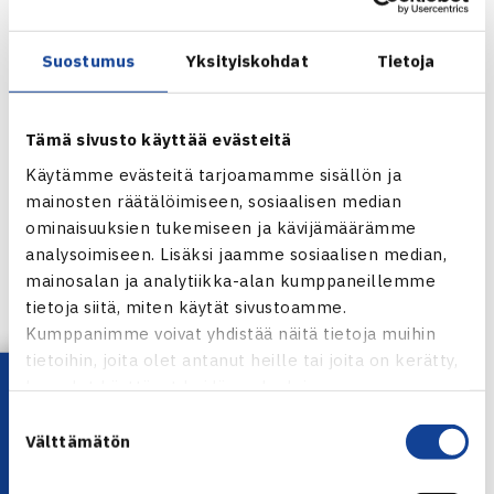
pelaamassa käynyt saksalainen Nicolas Kiefer.
Ilmoittautuneiden kärkinimi on Slovakian Karol Beck
Suostumus
Yksityiskohdat
Tietoja
(ATP 78), joka on nostanut vuodessa tasoitustaan 90 sijaa.
Jarkko Niemisen
lisäksi suomalaisista kilpailun
pääsarjassa nähdään varmuudella
Henri Kontinen
, jolle
Tämä sivusto käyttää evästeitä
järjestäjät ovat antaneet villin kortin.
Käytämme evästeitä tarjoamamme sisällön ja
Koko ilmoittaneiden luettelo, kuten muukin kisainfo, on
mainosten räätälöimiseen, sosiaalisen median
luettavissa kisan verkkosivuilta.
ominaisuuksien tukemiseen ja kävijämäärämme
analysoimiseen. Lisäksi jaamme sosiaalisen median,
IPP Open
mainosalan ja analytiikka-alan kumppaneillemme
tietoja siitä, miten käytät sivustoamme.
Jaa:
Kumppanimme voivat yhdistää näitä tietoja muihin
tietoihin, joita olet antanut heille tai joita on kerätty,
Lataa OmaTennis!
kun olet käyttänyt heidän palvelujaan.
Suostumuksen
Välttämätön
← Edellinen
valinta
Seuraava uutinen: M.Kontinen ja Salonen… →