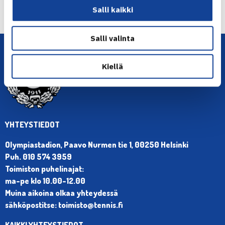
Seuraava uutinen: Lassi Ketola puolivälieriin…
Salli kaikki
→
Salli valinta
Kiellä
YHTEYSTIEDOT
Olympiastadion, Paavo Nurmen tie 1, 00250 Helsinki
Puh. 010 574 3959
Toimiston puhelinajat:
ma-pe klo 10.00-12.00
Muina aikoina olkaa yhteydessä
sähköpostitse: toimisto@tennis.fi
KAIKKI YHTEYSTIEDOT →