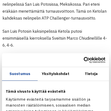
nelinpelissä San Luis Potosissa, Meksikossa. Pari eteni
eräkään menettämättä turnausvoittoon. Tämä on Ketolan
kahdeksas nelinpelin ATP Challenger-turnausvoitto.
San Luis Potosin kaksinpelissä Ketola putosi
ensimmäisellä kierroksella Sveitsin Marco Chiudinellille 4-
6, 4-6.
ATP Challenger 50.000$+H
Suostumus
Yksityiskohdat
Tietoja
San Luis Potosi, Meksiko
Tämä sivusto käyttää evästeitä
Nelinpeli
Käytämme evästeitä tarjoamamme sisällön ja
mainosten räätälöimiseen, sosiaalisen median
1.kierrosta: Tuomas Ketola/Rogier Wassen Hollanti – Enzo
ominaisuuksien tukemiseen ja kävijämäärämme