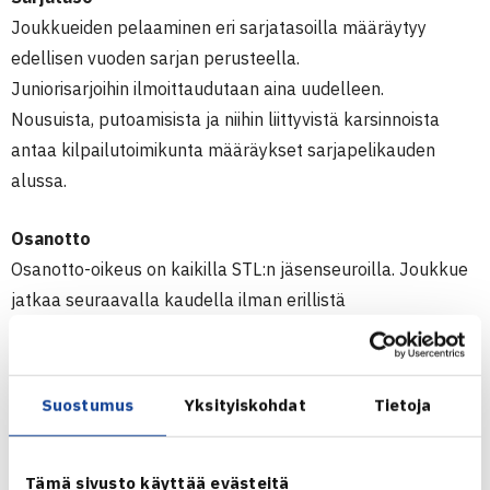
Joukkueiden pelaaminen eri sarjatasoilla määräytyy
edellisen vuoden sarjan perusteella.
Juniorisarjoihin ilmoittaudutaan aina uudelleen.
Nousuista, putoamisista ja niihin liittyvistä karsinnoista
antaa kilpailutoimikunta määräykset sarjapelikauden
alussa.
Osanotto
Osanotto-oikeus on kaikilla STL:n jäsenseuroilla. Joukkue
jatkaa seuraavalla kaudella ilman erillistä
ilmoittautumista saavuttamallaan sarjatasolla, paitsi
juniorisarjoissa joihin on aina ilmoittauduttava uudelleen.
Seuran on myös annettava nimilista joukkueen jäsenistä.
Suostumus
Yksityiskohdat
Tietoja
Pelaajien on oltava K-jäseniä.
Joukkueen kapteeni
vastaa siitä, että joukkueen pelaajat ovat maksaneet K-
Tämä sivusto käyttää evästeitä
jäsenyyden. Mikäli K-jäsenyyttä ei suoriteta, voidaan