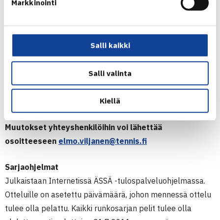
Markkinointi
liitosta.
Juniorisarjojen arvonta suoritetaan uusimman
juniorirankingin mukaan erikseen mainittavana päivänä.
Salli kaikki
Säännöt
Salli valinta
Sarjatenniksen säännöt
Yhteyshenkilöt
Kiellä
Yhteyshenkilölista löytyy
täältä
.
Muutokset yhteyshenkilöihin voi lähettää
osoitteeseen
elmo.viljanen@tennis.fi
Sarjaohjelmat
Julkaistaan Internetissä ÄSSÄ -tulospalveluohjelmassa.
Otteluille on asetettu päivämäärä, johon mennessä ottelu
tulee olla pelattu. Kaikki runkosarjan pelit tulee olla