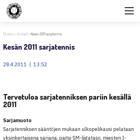
Etusivu
>
Uutiset
>
Kesän 2011 sarjatennis
Kesän 2011 sarjatennis
28.4.2011 | 13:52
Tervetuloa sarjatenniksen pariin kesällä
2011
Sarjamuoto
Sarjatenniksen sääntöjen mukaan ulkopelikausi pelataan
yksinkertaisena sarjana, paitsi SM-liigataso, miesten I-