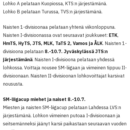
Lohko A pelataan Kuopiossa, KTS:n järjestämänä.
Lohko B pelataan Turussa, TVS:n järjestämänä.
Naisten 1-divisioonaa pelataan yhtenä viikonloppuna.
Naisten I-divisioonassa ovat seuraavat joukkueet:
ETK
,
HmTS
, HyTS
,
JTS
,
MLK, TaTS 2, Vamos
ja
ÅLK
. Naisten 1-
divisioona pelataan
8.-10.7.
Jyväskylässä JTS:n
järjestämänä
. Naisten I-divisioona pelataan yhdessä
lohkossa. Voittaja nousee SM-liigaan ja viimeinen tippuu II-
divisioonaan. Naisten II-divisioonan lohkovoittajat karsivat
noususta.
SM-liigacup miehet ja naiset 8.-10.7.
Miesten ja naisten SM-liigacup pelataan Lahdessa LVS:n
järjestämänä. Lohkon viimeinen putoaa I-divisioonaan ja
seitsemänneksi jäänyt karsii paikastaan seuraavan vuoden