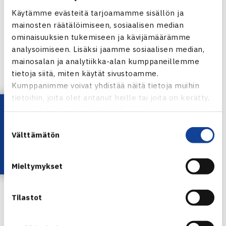
tarvittaessa joukkue sulkea sarjasta.
Käytämme evästeitä tarjoamamme sisällön ja
mainosten räätälöimiseen, sosiaalisen median
ominaisuuksien tukemiseen ja kävijämäärämme
Sarjasta luopuminen
analysoimiseen. Lisäksi jaamme sosiaalisen median,
Jos seura jättää ilmoittamatta luopumisestaan
mainosalan ja analytiikka-alan kumppaneillemme
sarjapaikasta 9.5.2011 mennessä on maksettava
tietoja siitä, miten käytät sivustoamme.
luopumissakko SM-liigassa 170 e ja muilla tasoilla 85 e.
Kumppanimme voivat yhdistää näitä tietoja muihin
tietoihin, joita olet antanut heille tai joita on kerätty,
Lataa OmaTennis!
Sarjamaksu
kun olet käyttänyt heidän palvelujaan.
Sarjamaksut ovat seuraavat: SM-liiga miehet 340 euroa,
Suostumuksen
Välttämätön
SM-liiga naiset 320 e, divisioonat 70 e ja juniorisarjat
valinta
määritellään erikseen. Liitto laskuttaa sarjamaksut
seuroilta kesäkuussa.
Mieltymykset
Tasot
Tilastot
Tasoluettelo ulkopelikaudelle julkaistaan toukokuussa
2011, pelaajan joka ei ole luettelossa tulee anoa tasoa