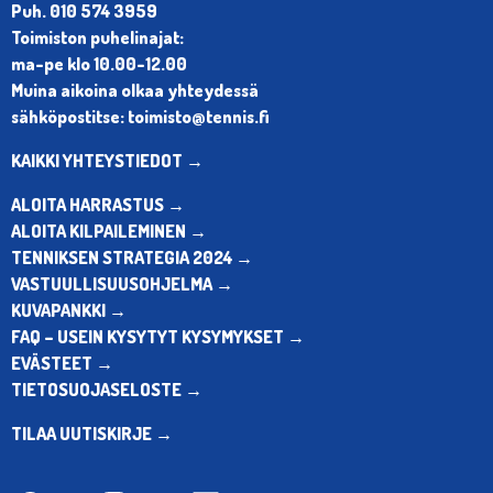
Puh. 010 574 3959
Toimiston puhelinajat:
ma-pe klo 10.00-12.00
Muina aikoina olkaa yhteydessä
sähköpostitse: toimisto@tennis.fi
KAIKKI YHTEYSTIEDOT →
ALOITA HARRASTUS →
ALOITA KILPAILEMINEN →
TENNIKSEN STRATEGIA 2024 →
VASTUULLISUUSOHJELMA →
KUVAPANKKI →
FAQ – USEIN KYSYTYT KYSYMYKSET →
EVÄSTEET →
TIETOSUOJASELOSTE →
TILAA UUTISKIRJE →