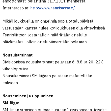
ehdottomasti pelattuina 31.7.2011 mennessä.
Internetosoite:
http://www.tennisassa.fi/
Mikäli joukkueilla on ongelmia sopia ottelupäivistä
vastustajan kanssa, tulee kotijoukkueen olla yhteyksissä
Tennisliittoon, josta tällöin määrätään ottelulle
päivämäärä, jolloin ottelu viimeistään pelataan.
Nousukarsinnat
Divisioonissa nousukarsinnat pelataan 6.-8.8. ja 20.-22.8.
viikonloppuina.
Nousukarsinnat SM-liigaan pelataan määritellään
erikseen.
Nouseminen ja tippuminen
SM-liiga:
SM-liigan viimeinen putoaa suoraan I-divisioonaan, toiseksi