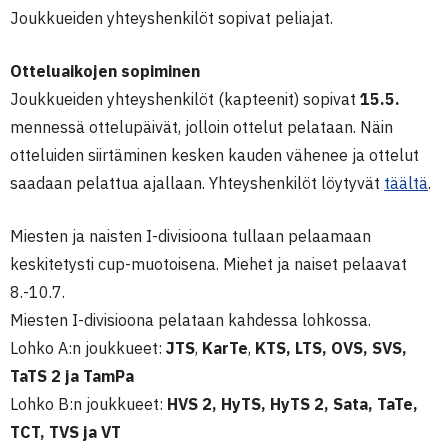
Joukkueiden yhteyshenkilöt sopivat peliajat.
Otteluaikojen sopiminen
Joukkueiden yhteyshenkilöt (kapteenit) sopivat
15.5.
mennessä ottelupäivät, jolloin ottelut pelataan. Näin
otteluiden siirtäminen kesken kauden vähenee ja ottelut
saadaan pelattua ajallaan. Yhteyshenkilöt löytyvät
täältä
.
Miesten ja naisten I-divisioona tullaan pelaamaan
keskitetysti cup-muotoisena. Miehet ja naiset pelaavat
8.-10.7.
Miesten I-divisioona pelataan kahdessa lohkossa.
Lohko A:n joukkueet:
JTS
,
KarTe
,
KTS, LTS, OVS, SVS,
TaTS 2
ja
TamPa
Lohko B:n joukkueet:
HVS 2
,
HyTS
,
HyTS 2
,
Sata
,
TaTe
,
TCT
,
TVS
ja
VT