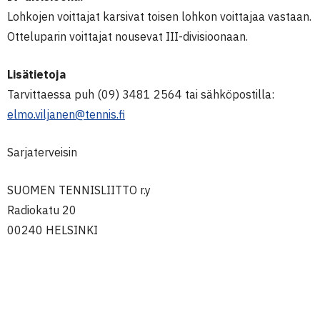
Lohkojen voittajat karsivat toisen lohkon voittajaa vastaan.
Otteluparin voittajat nousevat III-divisioonaan.
Lisätietoja
Tarvittaessa puh (09) 3481 2564 tai sähköpostilla:
elmo.viljanen@tennis.fi
Sarjaterveisin
SUOMEN TENNISLIITTO r.y
Radiokatu 20
00240 HELSINKI