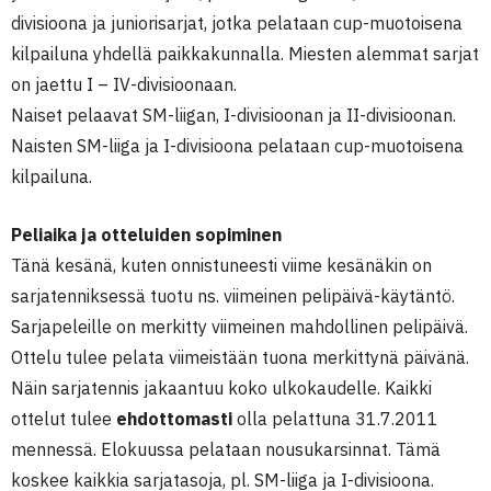
divisioona ja juniorisarjat, jotka pelataan cup-muotoisena
kilpailuna yhdellä paikkakunnalla. Miesten alemmat sarjat
on jaettu I – IV-divisioonaan.
Naiset pelaavat SM-liigan, I-divisioonan ja II-divisioonan.
Naisten SM-liiga ja I-divisioona pelataan cup-muotoisena
kilpailuna.
Peliaika ja otteluiden sopiminen
Tänä kesänä, kuten onnistuneesti viime kesänäkin on
sarjatenniksessä tuotu ns. viimeinen pelipäivä-käytäntö.
Sarjapeleille on merkitty viimeinen mahdollinen pelipäivä.
Ottelu tulee pelata viimeistään tuona merkittynä päivänä.
Näin sarjatennis jakaantuu koko ulkokaudelle. Kaikki
ottelut tulee
ehdottomasti
olla pelattuna 31.7.2011
mennessä. Elokuussa pelataan nousukarsinnat. Tämä
koskee kaikkia sarjatasoja, pl. SM-liiga ja I-divisioona.