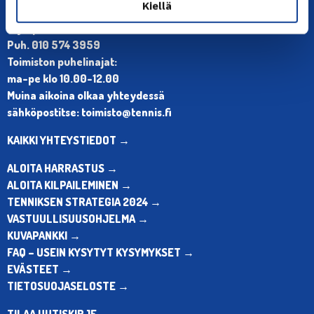
Kiellä
Olympiastadion, Paavo Nurmen tie 1, 00250 Helsinki
Puh. 010 574 3959
Toimiston puhelinajat:
ma-pe klo 10.00-12.00
Muina aikoina olkaa yhteydessä
sähköpostitse: toimisto@tennis.fi
KAIKKI YHTEYSTIEDOT →
ALOITA HARRASTUS →
ALOITA KILPAILEMINEN →
TENNIKSEN STRATEGIA 2024 →
VASTUULLISUUSOHJELMA →
KUVAPANKKI →
FAQ – USEIN KYSYTYT KYSYMYKSET →
EVÄSTEET →
TIETOSUOJASELOSTE →
TILAA UUTISKIRJE →