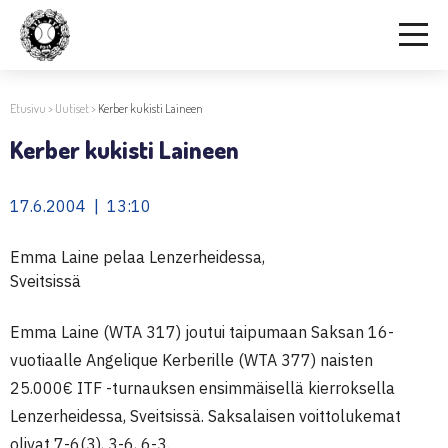
Etusivu
>
Uutiset
>
Kerber kukisti Laineen
Kerber kukisti Laineen
17.6.2004 | 13:10
Emma Laine pelaa Lenzerheidessa,
Sveitsissä
Emma Laine (WTA 317) joutui taipumaan Saksan 16-
vuotiaalle Angelique Kerberille (WTA 377) naisten
25.000€ ITF -turnauksen ensimmäisellä kierroksella
Lenzerheidessa, Sveitsissä. Saksalaisen voittolukemat
olivat 7-6(3), 3-6, 6-3.