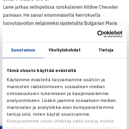
Laine jatkaa nelinpelissä ranskalainen Kildine Chevalier
parinaan. He saivat ensimmäisellä kierroksella
luovutusvoiton neljänneksi sijoitetuilta Bulgarian Maria
Geznengelta ja Desislava Topalovalta ja kohtaa
puolivälierissä brasialialaisparin Joana Cortez/Marina
Tavares.
Suostumus
Yksityiskohdat
Tietoja
(RN)
Tämä sivusto käyttää evästeitä
Naisten 25.000$ ITF-turnaus
Lenzerheide, Sveitsi
Käytämme evästeitä tarjoamamme sisällön ja
mainosten räätälöimiseen, sosiaalisen median
Kaksinpeli
ominaisuuksien tukemiseen ja kävijämäärämme
1.kierrosta: Angelique Kerber Saksa – Emma Laine 76(3)
analysoimiseen. Lisäksi jaamme sosiaalisen median,
36 63
mainosalan ja analytiikka-alan kumppaneillemme
Nelinpeli
tietoja siitä, miten käytät sivustoamme.
1.kierrosta: Kildine Chevalier Ranska/Laine – Maria
Kumppanimme voivat yhdistää näitä tietoja muihin
Geznenge/Desislava Topalova Bulgaria (4.) luovutus
tietoihin, joita olet antanut heille tai joita on kerätty,