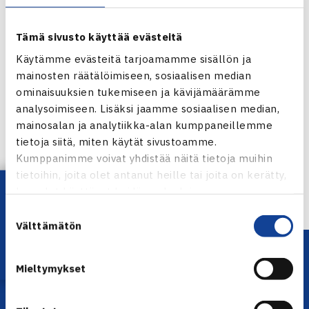
Tämä sivusto käyttää evästeitä
Käytämme evästeitä tarjoamamme sisällön ja
mainosten räätälöimiseen, sosiaalisen median
ominaisuuksien tukemiseen ja kävijämäärämme
Jaa:
analysoimiseen. Lisäksi jaamme sosiaalisen median,
mainosalan ja analytiikka-alan kumppaneillemme
tietoja siitä, miten käytät sivustoamme.
Kumppanimme voivat yhdistää näitä tietoja muihin
tietoihin, joita olet antanut heille tai joita on kerätty,
← Edellinen
Lataa OmaTennis!
kun olet käyttänyt heidän palvelujaan.
Suostumuksen
Välttämätön
valinta
Mieltymykset