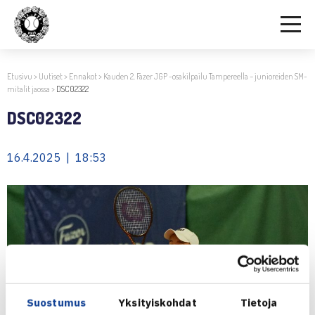
Etusivu
>
Uutiset
>
Ennakot
>
Kauden 2. Fazer JGP -osakilpailu Tampereella – junioreiden SM-
mitalit jaossa
>
DSC02322
DSC02322
16.4.2025 | 18:53
Suostumus
Yksityiskohdat
Tietoja