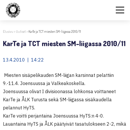
Etusivu
>
Uutiset
>
KarTe ja TCT miesten SM-liigassa 2010/11
KarTe ja TCT miesten SM-liigassa 2010/11
13.4.2010 | 14:22
Miesten sisäpelikauden SM-liigan karsinnat pelattiin
9.-11.4. Joensuussa ja Valkeakoskella.
Joensuussa olivat I divisioonassa lohkonsa voittaneet
KarTe ja ÅLK Turusta sekä SM-liigassa sisäkaudella
pelannut HyTS.
KarTe voitti perjantaina Joensuussa HyTS:n 4-0.
Lauantaina HyTS ja ÅLK päätyivät tasatulokseen 2-2, mikä