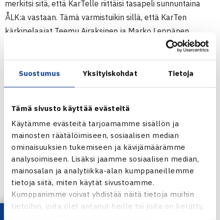
merkitsi sitä, että KarTelle riittäisi tasapeli sunnuntaina
ÅLK:a vastaan. Tämä varmistuikin sillä, että KarTen
kärkipelaajat Teemu Airaksinen ja Marko Leppänen
voittivat omat ottelunsa eikä kolmosten kaksinpeliä eikä
nelinpeli näin ollen pelattu.
Valkeakoskella pelasi VT:n vieraina olivat oman I
Suostumus
Yksityiskohdat
Tietoja
divisioonalohkonsa voittanut Ettan Helsingistä ja SM-
liigassa pelannut TCT Espoosta. TCT voitti perjantaina
Tämä sivusto käyttää evästeitä
VT:n 3-1 ja tarrasi liigapaikkaan. Se varmistuikin, kun
Käytämme evästeitä tarjoamamme sisällön ja
joukkue voitti lauantaina Ettanin 3-1. Sunnuntaina VT-
mainosten räätälöimiseen, sosiaalisen median
Ettan pelasivat tasan 2-2.
ominaisuuksien tukemiseen ja kävijämäärämme
analysoimiseen. Lisäksi jaamme sosiaalisen median,
Sisäpelikauden 2010/11 miesten SM-liigassa ovat mukana
mainosalan ja analytiikka-alan kumppaneillemme
siis KarTe ja TCT:
tietoja siitä, miten käytät sivustoamme.
Kumppanimme voivat yhdistää näitä tietoja muihin
tietoihin, joita olet antanut heille tai joita on kerätty,
Miesten liigakarsintojen tulokset
kun olet käyttänyt heidän palvelujaan.