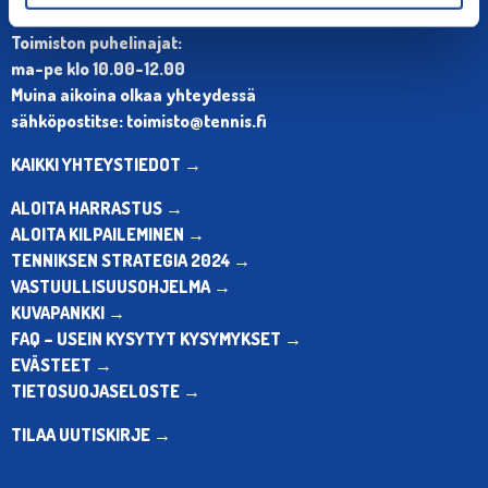
Puh. 010 574 3959
Toimiston puhelinajat:
ma-pe klo 10.00-12.00
Muina aikoina olkaa yhteydessä
sähköpostitse: toimisto@tennis.fi
KAIKKI YHTEYSTIEDOT →
ALOITA HARRASTUS →
ALOITA KILPAILEMINEN →
TENNIKSEN STRATEGIA 2024 →
VASTUULLISUUSOHJELMA →
KUVAPANKKI →
FAQ – USEIN KYSYTYT KYSYMYKSET →
EVÄSTEET →
TIETOSUOJASELOSTE →
TILAA UUTISKIRJE →