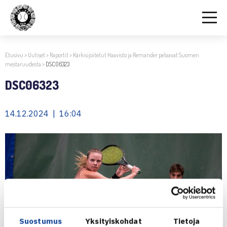
Etusivu
>
Uutiset
>
Raportit
>
Kärkisijoitetut Haavisto ja Remander pelaavat Suomen
mestaruudesta
>
DSC06323
DSC06323
14.12.2024 | 16:04
Suostumus
Yksityiskohdat
Tietoja