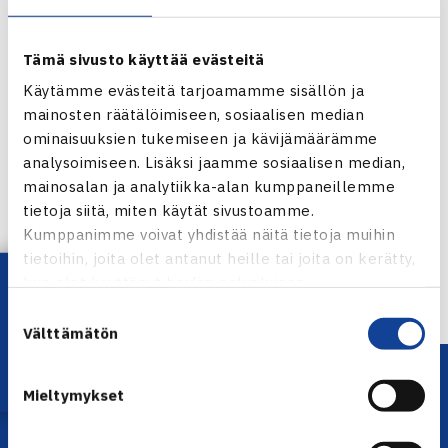
Tämä sivusto käyttää evästeitä
Käytämme evästeitä tarjoamamme sisällön ja
mainosten räätälöimiseen, sosiaalisen median
ominaisuuksien tukemiseen ja kävijämäärämme
analysoimiseen. Lisäksi jaamme sosiaalisen median,
Jaa:
mainosalan ja analytiikka-alan kumppaneillemme
tietoja siitä, miten käytät sivustoamme.
Kumppanimme voivat yhdistää näitä tietoja muihin
tietoihin, joita olet antanut heille tai joita on kerätty,
← Edellinen
Lataa OmaTennis!
kun olet käyttänyt heidän palvelujaan.
Suostumuksen
Välttämätön
valinta
Mieltymykset