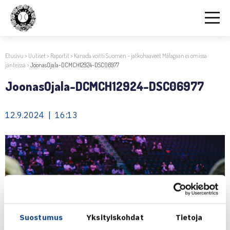
Etusivu
>
Uutiset
>
Raportit
>
Kanada voitti Suomen – jatkohaaveet Málagaan ei omissa
jänteissä
>
JoonasOjala-DCMCH12924-DSC06977
JoonasOjala-DCMCH12924-DSC06977
12.9.2024 | 16:13
Suostumus
Yksityiskohdat
Tietoja