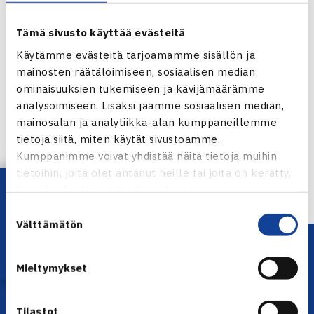
Tämä sivusto käyttää evästeitä
Käytämme evästeitä tarjoamamme sisällön ja
mainosten räätälöimiseen, sosiaalisen median
ominaisuuksien tukemiseen ja kävijämäärämme
Jaa:
analysoimiseen. Lisäksi jaamme sosiaalisen median,
mainosalan ja analytiikka-alan kumppaneillemme
tietoja siitä, miten käytät sivustoamme.
Kumppanimme voivat yhdistää näitä tietoja muihin
← Edellinen
tietoihin, joita olet antanut heille tai joita on kerätty,
Lataa OmaTennis!
kun olet käyttänyt heidän palvelujaan.
Suostumuksen
Välttämätön
valinta
Mieltymykset
Tilastot