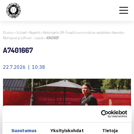
Etusivu
>
Uutiset
>
Raportit
>
Kaksinpelin SM-finaalit sunnuntaina: vastakkain Haavisto –
Blomqvist ja Löfman – Lassila
>
A7401667
A7401667
22.7.2026 | 10:38
Suostumus
Yksityiskohdat
Tietoja