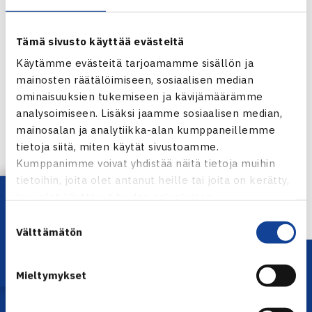
Tämä sivusto käyttää evästeitä
Käytämme evästeitä tarjoamamme sisällön ja
mainosten räätälöimiseen, sosiaalisen median
ominaisuuksien tukemiseen ja kävijämäärämme
analysoimiseen. Lisäksi jaamme sosiaalisen median,
Jaa:
mainosalan ja analytiikka-alan kumppaneillemme
tietoja siitä, miten käytät sivustoamme.
Kumppanimme voivat yhdistää näitä tietoja muihin
tietoihin, joita olet antanut heille tai joita on kerätty,
← Edellinen
Lataa OmaTennis!
kun olet käyttänyt heidän palvelujaan.
Suostumuksen
Välttämätön
valinta
Mieltymykset