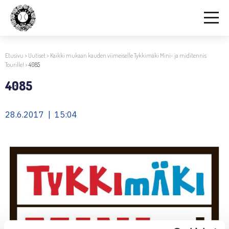
Etusivu
>
Uutiset
>
Kaikki mukaan kauden viimeiselle Tykkimäki Mini- ja miditennis
Tourille!
>
4085
4085
28.6.2017 | 15:04