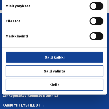
Mieltymykset
Tilastot
Markkinointi
YHTEYSTIEDOT
Salli kaikki
Olympiastadion, Paavo Nurmen tie 1, 00250 Helsinki
Salli valinta
Puh. 010 574 3959
Toimiston puhelinajat:
ma-pe klo 10.00-12.00
Kiellä
Muina aikoina olkaa yhteydessä
sähköpostitse: toimisto@tennis.fi
KAIKKI YHTEYSTIEDOT →