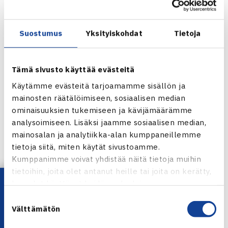
Suostumus
Yksityiskohdat
Tietoja
Tämä sivusto käyttää evästeitä
Käytämme evästeitä tarjoamamme sisällön ja
mainosten räätälöimiseen, sosiaalisen median
ominaisuuksien tukemiseen ja kävijämäärämme
analysoimiseen. Lisäksi jaamme sosiaalisen median,
mainosalan ja analytiikka-alan kumppaneillemme
tietoja siitä, miten käytät sivustoamme.
Kumppanimme voivat yhdistää näitä tietoja muihin
Jaa:
tietoihin, joita olet antanut heille tai joita on kerätty,
Lataa OmaTennis!
kun olet käyttänyt heidän palvelujaan.
Suostumuksen
Välttämätön
valinta
← Edellinen