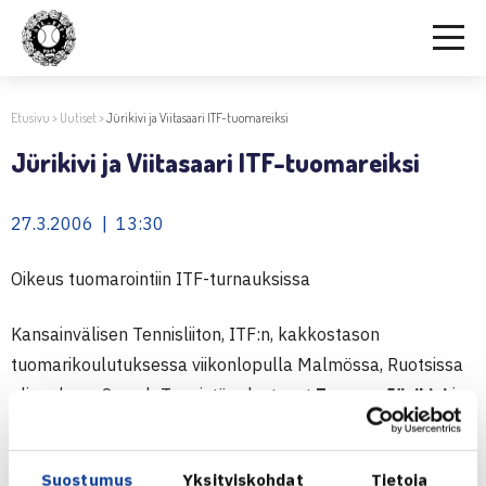
Etusivu
>
Uutiset
>
Jürikivi ja Viitasaari ITF-tuomareiksi
Jürikivi ja Viitasaari ITF-tuomareiksi
27.3.2006 | 13:30
Oikeus tuomarointiin ITF-turnauksissa
Kansainvälisen Tennisliiton, ITF:n, kakkostason
tuomarikoulutuksessa viikonlopulla Malmössa, Ruotsissa
oli mukana Smash-Tennistä edustavat
Toomas Jürikivi
ja
Erkki Viitasaari
. He selvittivät nelipäiväisen koulutuksen
päätteeksi testit ja saivat ns. White Badgen, joka oikeuttaa
Suostumus
Yksityiskohdat
Tietoja