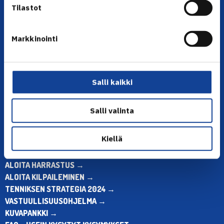
Tilastot
Markkinointi
YHTEYSTIEDOT
Olympiastadion, Paavo Nurmen tie 1, 00250 Helsinki
Puh. 010 574 3959
Salli kaikki
Toimiston puhelinajat:
ma-pe klo 10.00-12.00
Salli valinta
Muina aikoina olkaa yhteydessä
sähköpostitse: toimisto@tennis.fi
Kiellä
KAIKKI YHTEYSTIEDOT →
ALOITA HARRASTUS →
ALOITA KILPAILEMINEN →
TENNIKSEN STRATEGIA 2024 →
VASTUULLISUUSOHJELMA →
KUVAPANKKI →