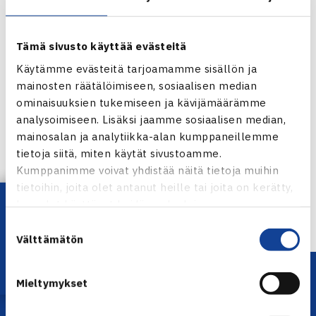
tuomarointiin kv. turnauksissa.
Suomessa on heidän lisäkseen kaksi tämän tason
tuomaria, Patrik Grahn ja Juhapekka Suutarinen. Harri
Tämä sivusto käyttää evästeitä
Louhoksella on Bronze Badge. Lauri Julin on Silver Badge
Käytämme evästeitä tarjoamamme sisällön ja
referee.
mainosten räätälöimiseen, sosiaalisen median
ominaisuuksien tukemiseen ja kävijämäärämme
Jaa:
analysoimiseen. Lisäksi jaamme sosiaalisen median,
mainosalan ja analytiikka-alan kumppaneillemme
tietoja siitä, miten käytät sivustoamme.
Kumppanimme voivat yhdistää näitä tietoja muihin
tietoihin, joita olet antanut heille tai joita on kerätty,
← Edellinen
Lataa OmaTennis!
kun olet käyttänyt heidän palvelujaan.
Seuraava uutinen: T.Nieminen toiselle
kierrokselle… →
Suostumuksen
Välttämätön
valinta
Mieltymykset