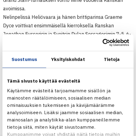
Grand Slam-turnauksen voitto viime vuodelta Ranskan
avoimissa.
Nelinpelissä Heliövaara ja hänen brittiparinsa Graeme
Dyce voittivat ensimmäisellä kierroksella Ranskan
Jonathan Eyssericin ja Sveitsin Dylan Sessagesimin 7-5, 6-
2 ja kohtaavat tiistaina Liettuan Ricardas Berankisin ja
Indonesian Christpher Rungkatin. Parit olivat vastakkain
Suostumus
Yksityiskohdat
Tietoja
viime viikolla Optus Nottinghill Intern. –turnauksessa,
jossa Berankis/Rungkat olivat luvuin 7-5, 6-2 parempia.
Tämä sivusto käyttää evästeitä
Australian avoimet 2007
Käytämme evästeitä tarjoamamme sisällön ja
Melbourne
mainosten räätälöimiseen, sosiaalisen median
Poikien kaksinpeli
ominaisuuksien tukemiseen ja kävijämäärämme
2.kierrosta: Martin Klizan Slovakia (1.) – Harri Heliövaara
analysoimiseen. Lisäksi jaamme sosiaalisen median,
63 76(4)
mainosalan ja analytiikka-alan kumppaneillemme
Poikien nelinpeli
tietoja siitä, miten käytät sivustoamme.
Kumppanimme voivat yhdistää näitä tietoja muihin
1.kierrosta: Graeme Dyce Britannia/Heliövaara – Jonathan