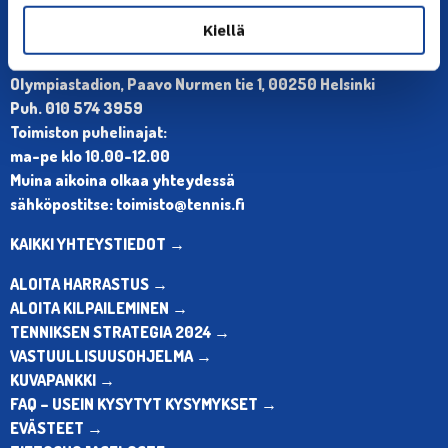
Kiellä
YHTEYSTIEDOT
Olympiastadion, Paavo Nurmen tie 1, 00250 Helsinki
Puh. 010 574 3959
Toimiston puhelinajat:
ma-pe klo 10.00-12.00
Muina aikoina olkaa yhteydessä
sähköpostitse: toimisto@tennis.fi
KAIKKI YHTEYSTIEDOT →
ALOITA HARRASTUS →
ALOITA KILPAILEMINEN →
TENNIKSEN STRATEGIA 2024 →
VASTUULLISUUSOHJELMA →
KUVAPANKKI →
FAQ – USEIN KYSYTYT KYSYMYKSET →
EVÄSTEET →