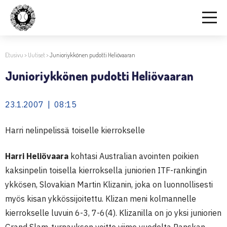
Etusivu
>
Uutiset
>
Junioriykkönen pudotti Heliövaaran
Junioriykkönen pudotti Heliövaaran
23.1.2007 | 08:15
Harri nelinpelissä toiselle kierrokselle
Harri Heliövaara
kohtasi Australian avointen poikien
kaksinpelin toisella kierroksella juniorien ITF-rankingin
ykkösen, Slovakian Martin Klizanin, joka on luonnollisesti
myös kisan ykkössijoitettu. Klizan meni kolmannelle
kierrokselle luvuin 6-3, 7-6(4). Klizanilla on jo yksi juniorien