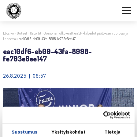
Etusivu
>
Uutiset
>
Raportit
>
Juniorien ulkokenttien SM-kilpailut päätökseen Oulussa ja
Lahdessa
>
eac10df6-eb09-43fa-8998-fe703e6ee147
eac10df6-eb09-43fa-8998-
fe703e6ee147
26.8.2025 | 08:57
Suostumus
Yksityiskohdat
Tietoja