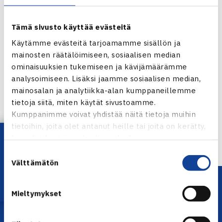
Tämä sivusto käyttää evästeitä
Käytämme evästeitä tarjoamamme sisällön ja
mainosten räätälöimiseen, sosiaalisen median
ominaisuuksien tukemiseen ja kävijämäärämme
Jaa:
analysoimiseen. Lisäksi jaamme sosiaalisen median,
mainosalan ja analytiikka-alan kumppaneillemme
tietoja siitä, miten käytät sivustoamme.
Kumppanimme voivat yhdistää näitä tietoja muihin
tietoihin, joita olet antanut heille tai joita on kerätty,
← Edellinen
Lataa OmaTennis!
kun olet käyttänyt heidän palvelujaan.
Suostumuksen
Välttämätön
valinta
Mieltymykset