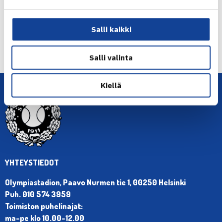
← Edellinen
Salli kaikki
Seuraava uutinen: J.Nieminen Sydneyn
karsinnoissa… →
Salli valinta
Kiellä
YHTEYSTIEDOT
Olympiastadion, Paavo Nurmen tie 1, 00250 Helsinki
Puh. 010 574 3959
Toimiston puhelinajat:
ma-pe klo 10.00-12.00