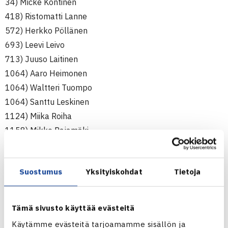
34) Micke Kontinen
418) Ristomatti Lanne
572) Herkko Pöllänen
693) Leevi Leivo
713) Juuso Laitinen
1064) Aaro Heimonen
1064) Waltteri Tuompo
1064) Santtu Leskinen
1124) Miika Roiha
1158) Mikko Rajamäki
1209) Olli Kesti
1564) Rasmus Niklas-Salminen
Suostumus
Yksityiskohdat
Tietoja
Tytöt (alle 18v) ITF-ranking
4.1.2010
Tämä sivusto käyttää evästeitä
342) Saana Saarteinen
Käytämme evästeitä tarjoamamme sisällön ja