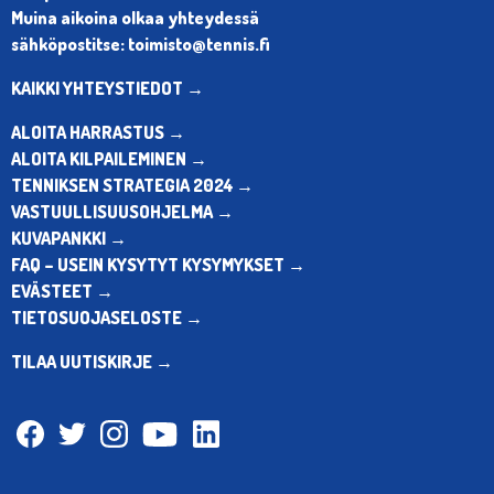
Muina aikoina olkaa yhteydessä
sähköpostitse: toimisto@tennis.fi
KAIKKI YHTEYSTIEDOT →
ALOITA HARRASTUS →
ALOITA KILPAILEMINEN →
TENNIKSEN STRATEGIA 2024 →
VASTUULLISUUSOHJELMA →
KUVAPANKKI →
FAQ – USEIN KYSYTYT KYSYMYKSET →
EVÄSTEET →
TIETOSUOJASELOSTE →
TILAA UUTISKIRJE →