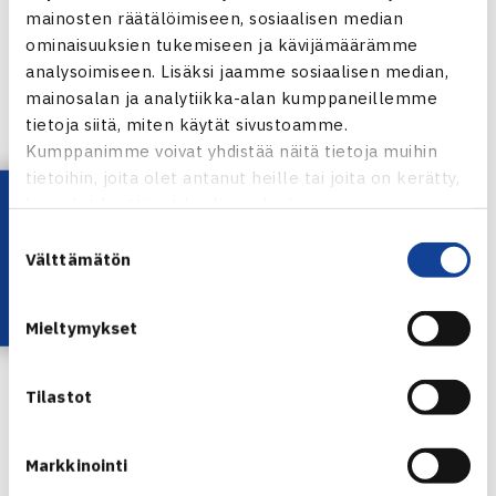
361) Heini Salonen
mainosten räätälöimiseen, sosiaalisen median
365) Cecilia Estlander
ominaisuuksien tukemiseen ja kävijämäärämme
523) Johanna Hyöty
analysoimiseen. Lisäksi jaamme sosiaalisen median,
705) Ella Leivo
mainosalan ja analytiikka-alan kumppaneillemme
tietoja siitä, miten käytät sivustoamme.
833) Katja Verho
Kumppanimme voivat yhdistää näitä tietoja muihin
1074) Pernilla Wohlström
tietoihin, joita olet antanut heille tai joita on kerätty,
1210) Julia Rissanen
Lataa OmaTennis!
kun olet käyttänyt heidän palvelujaan.
1293) Annika Sillanpää
Suostumuksen
1433) Natalia Lysova
Välttämätön
valinta
1516) Hanna Tolonen
1778) Aleksandra Hietaniemi
Mieltymykset
1778) Leia Kaukonen
Tilastot
Juniorien ITF-rankingit
Jaa:
Markkinointi