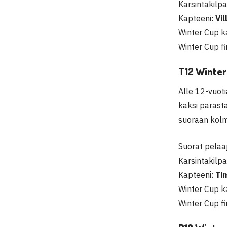
Karsintakilpa
Kapteeni:
Vi
Winter Cup ka
Winter Cup fi
T12 Winter
Alle 12-vuot
kaksi parasta
suoraan kolme
Suorat pelaa
Karsintakilpa
Kapteeni:
Ti
Winter Cup k
Winter Cup fi