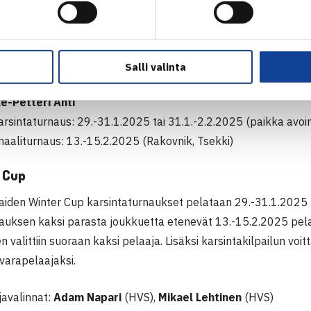
valittiin suoraan kaksi pelaaja. Lisäksi karsintakilpailun vo
 varapelaajaksi.
javalinnat:
Lily Hagelberg
(HVS),
Vanessa Lagerlöf
(Smash)
Salli valinta
ilu:
1. Fazer JGP 14v.
voittaja nimetään joukkueeseen sekä fina
le-Petteri Ahti
rsintaturnaus: 29.-31.1.2025 tai 31.1.-2.2.2025 (paikka avoi
naaliturnaus: 13.-15.2.2025 (Rakovnik, Tsekki)
 Cup
aiden Winter Cup karsintaturnaukset pelataan 29.-31.1.2025 t
nauksen kaksi parasta joukkuetta etenevät 13.-15.2.2025 pelat
valittiin suoraan kaksi pelaaja. Lisäksi karsintakilpailun vo
 varapelaajaksi.
javalinnat:
Adam Napari
(HVS),
Mikael Lehtinen
(HVS)