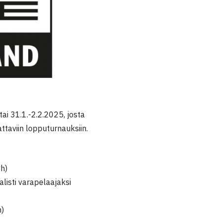
ai 31.1.-2.2.2025, josta
taviin lopputurnauksiin.
h)
listi varapelaajaksi
n)