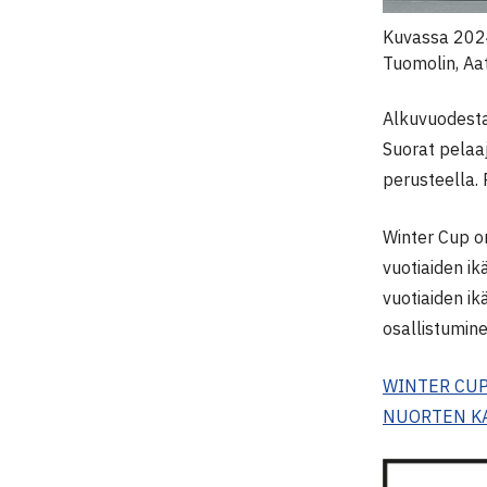
Kuvassa 2024
Tuomolin, Aa
Alkuvuodesta
Suorat pelaaj
perusteella. 
Winter Cup o
vuotiaiden ik
vuotiaiden ik
osallistumine
WINTER CU
NUORTEN KA