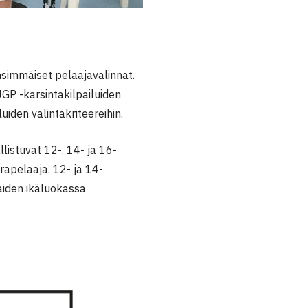
nsimmäiset pelaajavalinnat.
JGP -karsintakilpailuiden
uiden valintakriteereihin.
istuvat 12-, 14- ja 16-
rapelaaja. 12- ja 14-
iaiden ikäluokassa