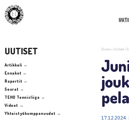
UUTI
UUTISET
Etusivu
>
Uutiset
>
E
Jun
Artikkeli →
Ennakot →
jou
Raportit →
Seurat →
pela
TEHO Tennisliiga →
Videot →
Yhteistyökumppanuudet →
17.12.2024 