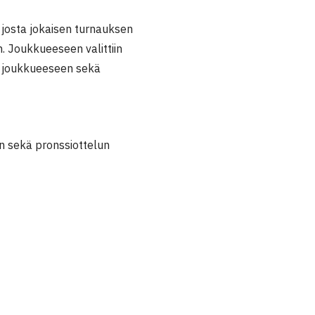
 josta jokaisen turnauksen
. Joukkueeseen valittiin
ään joukkueeseen sekä
en sekä pronssiottelun