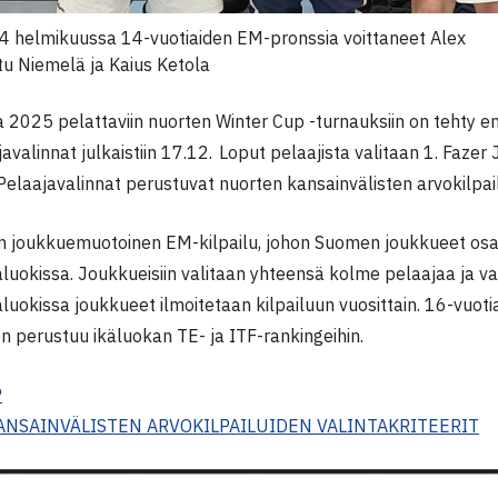
 helmikuussa 14-vuotiaiden EM-pronssia voittaneet Alex
tu Niemelä ja Kaius Ketola
 2025 pelattaviin nuorten Winter Cup -turnauksiin on tehty e
avalinnat julkaistiin 17.12. Loput pelaajista valitaan 1. Fazer 
Pelaajavalinnat perustuvat nuorten kansainvälisten arvokilpail
n joukkuemuotoinen EM-kilpailu, johon Suomen joukkueet osall
äluokissa. Joukkueisiin valitaan yhteensä kolme pelaajaa ja va
äluokissa joukkueet ilmoitetaan kilpailuun vuosittain. 16-vuot
n perustuu ikäluokan TE- ja ITF-rankingeihin.
P
NSAINVÄLISTEN ARVOKILPAILUIDEN VALINTAKRITEERIT