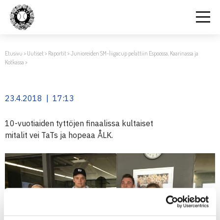
Etusivu
>
Uutiset
>
Raportit
>
Junioreiden SM-liigacup pelattiin Espoossa, Kaarinassa ja
Kotkassa
>
23.4.2018 | 17:13
10-vuotiaiden tyttöjen finaalissa kultaiset
mitalit vei TaTs ja hopeaa ÅLK.