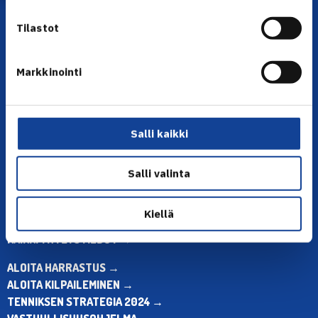
Tilastot
Markkinointi
YHTEYSTIEDOT
Olympiastadion, Paavo Nurmen tie 1, 00250 Helsinki
Salli kaikki
Puh. 010 574 3959
Toimiston puhelinajat:
Salli valinta
ma-pe klo 10.00-12.00
Muina aikoina olkaa yhteydessä
sähköpostitse: toimisto@tennis.fi
Kiellä
KAIKKI YHTEYSTIEDOT →
ALOITA HARRASTUS →
ALOITA KILPAILEMINEN →
TENNIKSEN STRATEGIA 2024 →