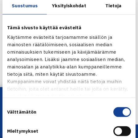
Suostumus
Yksityiskohdat
Tietoja
Tämä sivusto käyttää evästeitä
Käytämme evästeitä tarjoamamme sisällön ja
mainosten räätälöimiseen, sosiaalisen median
ominaisuuksien tukemiseen ja kävijämäärämme
analysoimiseen. Lisäksi jaamme sosiaalisen median,
mainosalan ja analytiikka-alan kumppaneillemme
Jaa:
tietoja siitä, miten käytät sivustoamme.
Kumppanimme voivat yhdistää näitä tietoja muihin
tietoihin, joita olet antanut heille tai joita on kerätty,
Lataa OmaTennis!
kun olet käyttänyt heidän palvelujaan.
← Edellinen
Suostumuksen
Välttämätön
valinta
Mieltymykset