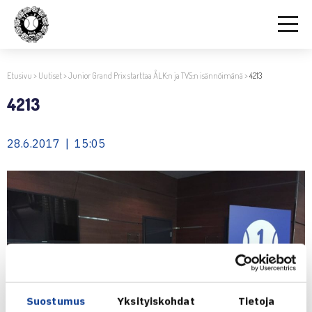
Etusivu
>
Uutiset
>
Junior Grand Prix starttaa ÅLK:n ja TVS:n isännöimänä
>
4213
4213
28.6.2017 | 15:05
Suostumus
Yksityiskohdat
Tietoja