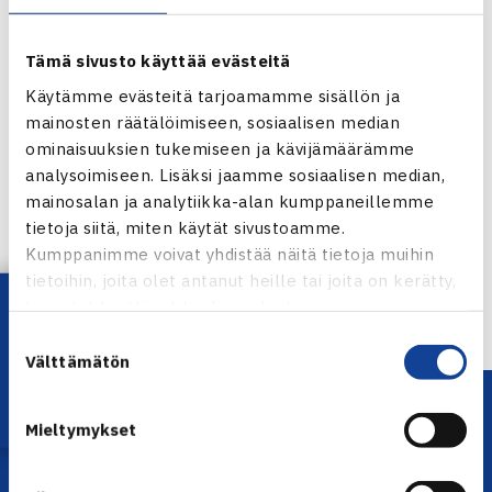
Tämä sivusto käyttää evästeitä
Käytämme evästeitä tarjoamamme sisällön ja
mainosten räätälöimiseen, sosiaalisen median
ominaisuuksien tukemiseen ja kävijämäärämme
Jaa:
analysoimiseen. Lisäksi jaamme sosiaalisen median,
mainosalan ja analytiikka-alan kumppaneillemme
tietoja siitä, miten käytät sivustoamme.
Kumppanimme voivat yhdistää näitä tietoja muihin
tietoihin, joita olet antanut heille tai joita on kerätty,
← Edellinen
Lataa OmaTennis!
kun olet käyttänyt heidän palvelujaan.
Suostumuksen
Välttämätön
valinta
Mieltymykset