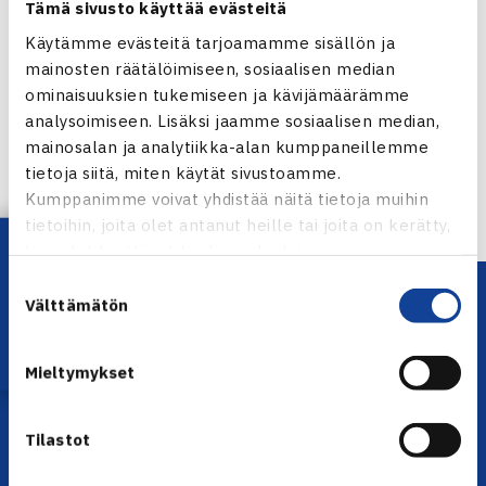
Tämä sivusto käyttää evästeitä
Käytämme evästeitä tarjoamamme sisällön ja
Jaa:
mainosten räätälöimiseen, sosiaalisen median
ominaisuuksien tukemiseen ja kävijämäärämme
analysoimiseen. Lisäksi jaamme sosiaalisen median,
mainosalan ja analytiikka-alan kumppaneillemme
tietoja siitä, miten käytät sivustoamme.
← Edellinen
Kumppanimme voivat yhdistää näitä tietoja muihin
tietoihin, joita olet antanut heille tai joita on kerätty,
Lataa OmaTennis!
kun olet käyttänyt heidän palvelujaan.
Suostumuksen
Välttämätön
valinta
Mieltymykset
Tilastot
YHTEYSTIEDOT