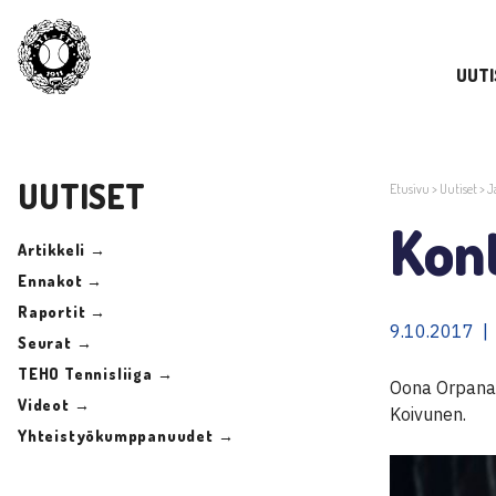
UUTI
UUTISET
Etusivu
>
Uutiset
>
J
Kon
Artikkeli →
Ennakot →
Raportit →
9.10.2017 |
Seurat →
TEHO Tennisliiga →
Oona Orpana 
Videot →
Koivunen.
Yhteistyökumppanuudet →