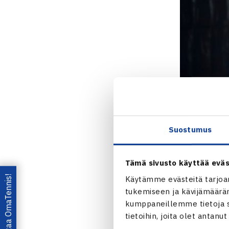
Suostumus
Tämä sivusto käyttää eväs
Lataa OmaTennis!
Käytämme evästeitä tarjoa
tukemiseen ja kävijämääräm
kumppaneillemme tietoja si
tietoihin, joita olet antanu