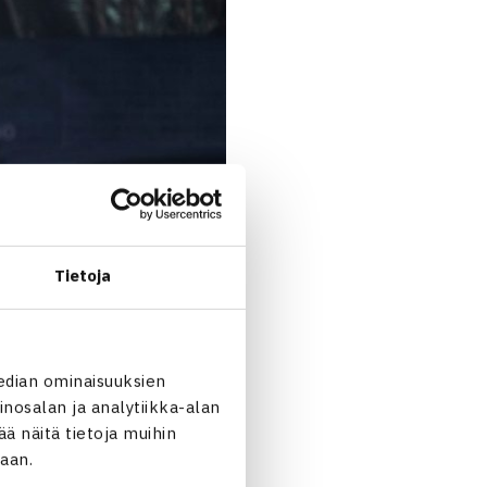
Tietoja
edian ominaisuuksien
nosalan ja analytiikka-alan
 näitä tietoja muihin
jaan.