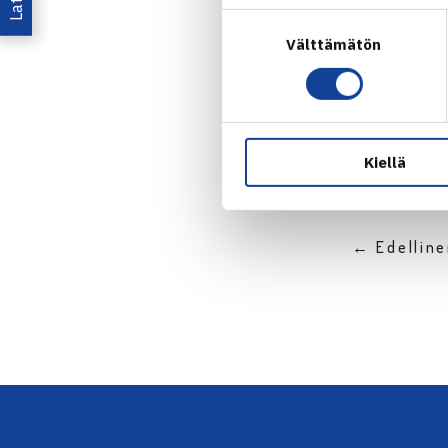
Suostumuksen
Välttämätön
valinta
Jaa:
Kiellä
← Edellin