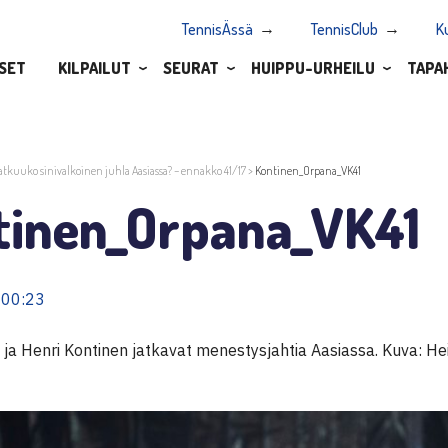
TennisÄssä
TennisClub
K
SET
KILPAILUT
SEURAT
HUIPPU-URHEILU
TAPA
atkuuko sinivalkoinen juhla Aasiassa? – ennakko 41/17
>
Kontinen_Orpana_VK41
tinen_Orpana_VK41
 00:23
ja Henri Kontinen jatkavat menestysjahtia Aasiassa. Kuva: Hei