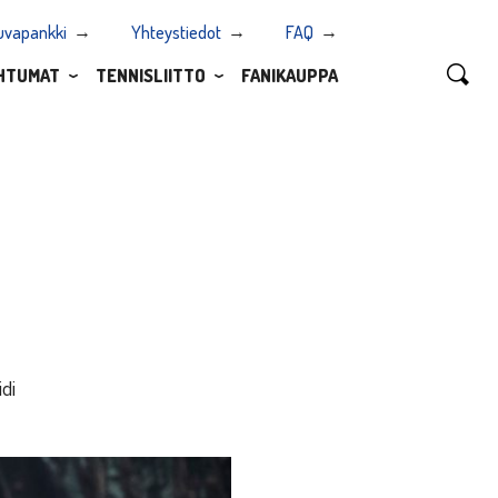
uvapankki
Yhteystiedot
FAQ
HTUMAT
TENNISLIITTO
FANIKAUPPA
di