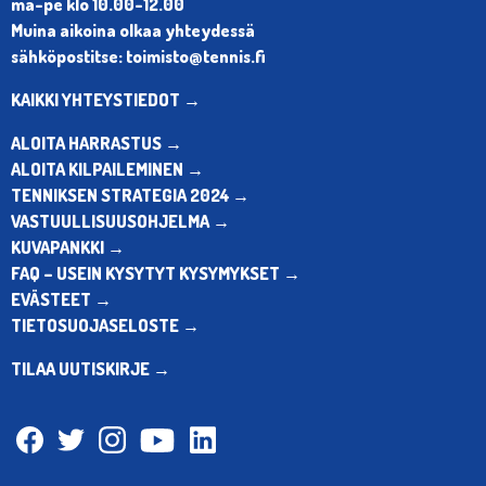
ma-pe klo 10.00-12.00
Muina aikoina olkaa yhteydessä
sähköpostitse: toimisto@tennis.fi
KAIKKI YHTEYSTIEDOT →
ALOITA HARRASTUS →
ALOITA KILPAILEMINEN →
TENNIKSEN STRATEGIA 2024 →
VASTUULLISUUSOHJELMA →
KUVAPANKKI →
FAQ – USEIN KYSYTYT KYSYMYKSET →
EVÄSTEET →
TIETOSUOJASELOSTE →
TILAA UUTISKIRJE →