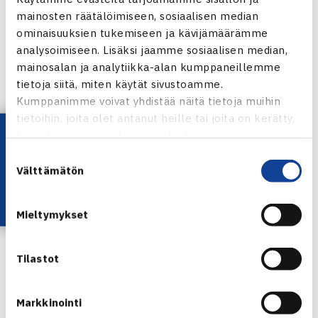
mainosten räätälöimiseen, sosiaalisen median
Miesten keskinäiset voitot ovat 3-3.
ominaisuuksien tukemiseen ja kävijämäärämme
analysoimiseen. Lisäksi jaamme sosiaalisen median,
Stockholm Open
mainosalan ja analytiikka-alan kumppaneillemme
ATP250 -turnaus
tietoja siitä, miten käytät sivustoamme.
12.-20.10.2013 Tukholma
Kumppanimme voivat yhdistää näitä tietoja muihin
Kaksinpeli
tietoihin, joita olet antanut heille tai joita on kerätty,
Lataa OmaTennis!
1.kierrosta: Jarkko Nieminen – Benjamin Becker 63 36
kun olet käyttänyt heidän palvelujaan.
76(3)
Suostumuksen
Välttämätön
valinta
Stockholm Openin verkkosivut
Jarkko Niemisen verkkosivut
Mieltymykset
Tilastot
Jarkko Nieminen
Markkinointi
Jaa: