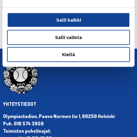
Salli kaikki
← Edellinen
Seuraava uutinen: Niklas-Salminen ja Vasa… →
Salli valinta
Kiellä
YHTEYSTIEDOT
Olympiastadion, Paavo Nurmen tie 1, 00250 Helsinki
Puh. 010 574 3959
Toimiston puhelinajat: