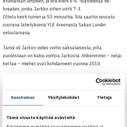
etumatkan umpeen, ja erä eteni 6-6 -tilanteessa tie-
breakiin, jonka Jarkko sitten voitti 7-3.
Ottelu kesti tunnin ja 53 minuuttia. Sitä saattoi seurata
suorana lähetyksenä YLE Areenasta Sakari Lundin
selostamana.
Tämä oli Jarkon viides voitto saksalaisesta, jolla
puolestaan on kaksi voittoa Jarkosta. Ahkerimmin – neljä
kertaa – miehet ovat kohdanneet vuonna 2010.
Toisella kierroksella Jarkko saa vastaansa voittajan
ottelusta Ivan Dodig (ATP 29) – Fernando Verdasco (ATP
32). Tämä ottelu pelataan keskiviikkoiltapäivänä.
Suostumus
Yksityiskohdat
Tietoja
Dodig on voittanut kummankin aiemman kohtaamisen
Jarkon kanssa, tuorein on reilun viikon takaa Tokiosta ja
Tämä sivusto käyttää evästeitä
ensimmäinen alkuvuodesta Australian avoimissa.
Verdascon kanssa Jarkko on pelannut kuusi kertaa.
Käytämme evästeitä tarjoamamme sisällön ja