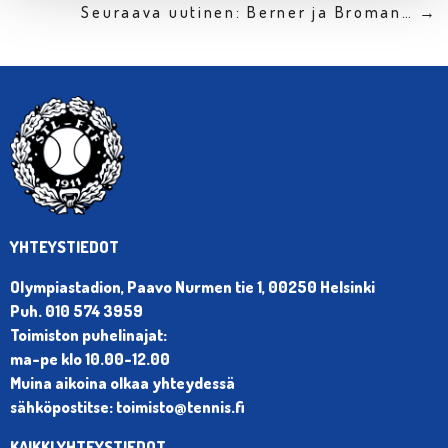
Seuraava uutinen: Berner ja Broman… →
YHTEYSTIEDOT
Olympiastadion, Paavo Nurmen tie 1, 00250 Helsinki
Puh. 010 574 3959
Toimiston puhelinajat:
ma-pe klo 10.00-12.00
Muina aikoina olkaa yhteydessä
sähköpostitse: toimisto@tennis.fi
KAIKKI YHTEYSTIEDOT →