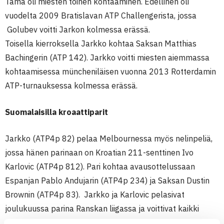
Tämä oli miesten toinen kohtaaminen. Edellinen oli
vuodelta 2009 Bratislavan ATP Challengerista, jossa
Golubev voitti Jarkon kolmessa erässä.
Toisella kierroksella Jarkko kohtaa Saksan Matthias
Bachingerin (ATP 142). Jarkko voitti miesten aiemmassa
kohtaamisessa müncheniläisen vuonna 2013 Rotterdamin
ATP-turnauksessa kolmessa erässä.
Suomalaisilla kroaattiparit
Jarkko (ATP4p 82) pelaa Melbournessa myös nelinpeliä,
jossa hänen parinaan on Kroatian 211-senttinen Ivo
Karlovic (ATP4p 812). Pari kohtaa avausottelussaan
Espanjan Pablo Andujarin (ATP4p 234) ja Saksan Dustin
Brownin (ATP4p 83). Jarkko ja Karlovic pelasivat
joulukuussa parina Ranskan liigassa ja voittivat kaikki
ottelunsa.