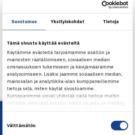
(ATP-57).
Heillä ei ole aiempia kohtaamisia. Tämä ottelupari sijaitsee
Suostumus
Yksityiskohdat
Tietoja
kaavion alimmaisessa neljänneksessä ja lähimpänä
sijoitettuna pelaajana on Saksan Philipp Kohlschreiber
(ATP-41), joka on turnauksen kahdesanneksi sijoitettu.
Tämä sivusto käyttää evästeitä
Käytämme evästeitä tarjoamamme sisällön ja
Ottelu ei ole maanantain otteluohjelmassa.
mainosten räätälöimiseen, sosiaalisen median
ominaisuuksien tukemiseen ja kävijämäärämme
Münchenin ATP-250 turnaus verkossa
analysoimiseen. Lisäksi jaamme sosiaalisen median,
Jarkko Niemisen verkkosivut
mainosalan ja analytiikka-alan kumppaneillemme
tietoja siitä, miten käytät sivustoamme.
Kumppanimme voivat yhdistää näitä tietoja muihin
Jaa:
tietoihin, joita olet antanut heille tai joita on kerätty,
Lataa OmaTennis!
kun olet käyttänyt heidän palvelujaan.
Suostumuksen
Välttämätön
← Edellinen
valinta
Seuraava uutinen: Rissanen Bournemouthin