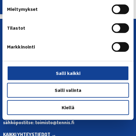
karsinnoissa… →
Mieltymykset
Tilastot
Markkinointi
Salli kaikki
YHTEYSTIEDOT
Olympiastadion, Paavo Nurmen tie 1, 00250 Helsinki
Salli valinta
Puh. 010 574 3959
Toimiston puhelinajat:
Kiellä
ma-pe klo 10.00-12.00
Muina aikoina olkaa yhteydessä
sähköpostitse: toimisto@tennis.fi
KAIKKI YHTEYSTIEDOT →