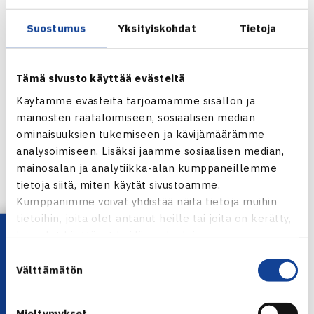
Prostejovin kisan ykkössijoitettu on Saksan Florian Mayer
(ATP 30) ja kakkonen
Suostumus
Yksityiskohdat
Tietoja
Tsekin Lukas Rosol (ATP36).
Turnauksen verkkosivut
Tämä sivusto käyttää evästeitä
Jarkko Niemisen verkkosivut
Käytämme evästeitä tarjoamamme sisällön ja
mainosten räätälöimiseen, sosiaalisen median
ominaisuuksien tukemiseen ja kävijämäärämme
analysoimiseen. Lisäksi jaamme sosiaalisen median,
Jarkko Nieminen
mainosalan ja analytiikka-alan kumppaneillemme
tietoja siitä, miten käytät sivustoamme.
Jaa:
Kumppanimme voivat yhdistää näitä tietoja muihin
tietoihin, joita olet antanut heille tai joita on kerätty,
Lataa OmaTennis!
kun olet käyttänyt heidän palvelujaan.
Suostumuksen
← Edellinen
Välttämätön
valinta
Seuraava uutinen: Suomalaisjuniorit TE 12… →
Mieltymykset