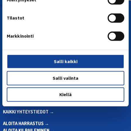
Tilastot
Markkinointi
YHTEYSTIEDOT
Salli kaikki
Olympiastadion, Paavo Nurmen tie 1, 00250 Helsinki
Puh. 010 574 3959
Salli valinta
Toimiston puhelinajat:
ma-pe klo 10.00-12.00
Muina aikoina olkaa yhteydessä
Kiellä
sähköpostitse: toimisto@tennis.fi
KAIKKI YHTEYSTIEDOT →
ALOITA HARRASTUS →
ALOITA KILPAILEMINEN →