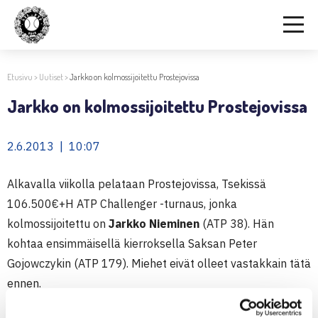
Etusivu
>
Uutiset
>
Jarkko on kolmossijoitettu Prostejovissa
Jarkko on kolmossijoitettu Prostejovissa
2.6.2013 | 10:07
Alkavalla viikolla pelataan Prostejovissa, Tsekissä
106.500€+H ATP Challenger -turnaus, jonka
kolmossijoitettu on
Jarkko Nieminen
(ATP 38). Hän
kohtaa ensimmäisellä kierroksella Saksan Peter
Gojowczykin (ATP 179). Miehet eivät olleet vastakkain tätä
ennen.