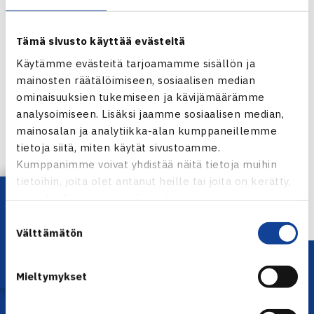
aikaisintaan keskiviikkona.
Jarkko Niemisen kotisivut
Tämä sivusto käyttää evästeitä
Käytämme evästeitä tarjoamamme sisällön ja
ATP 500 Dubai
mainosten räätälöimiseen, sosiaalisen median
ominaisuuksien tukemiseen ja kävijämäärämme
analysoimiseen. Lisäksi jaamme sosiaalisen median,
Jaa:
mainosalan ja analytiikka-alan kumppaneillemme
tietoja siitä, miten käytät sivustoamme.
Kumppanimme voivat yhdistää näitä tietoja muihin
tietoihin, joita olet antanut heille tai joita on kerätty,
← Edellinen
Lataa OmaTennis!
kun olet käyttänyt heidän palvelujaan.
Seuraava uutinen: M. Kontinen, Heliövaara… →
Suostumuksen
Välttämätön
valinta
Mieltymykset