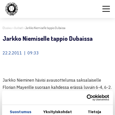
Etusivu
>
Uutiset
>
Jarkko Niemiselle tappio Dubaissa
Jarkko Niemiselle tappio Dubaissa
22.2.2011 | 09:33
Jarkko Nieminen hävisi avausottelunsa saksalaiselle
Florian Mayerille suoraan kahdessa erässä luvuin 6-4, 6-2.
Nieminen on mukana vielä nelinpelissä yhdessä parinsa
Victor Troickin kanssa ja he saavat avausottelussa
vastaansa parin Bobanna/Qureshi. Ottelu pelataan
Suostumus
Yksityiskohdat
Tietoja