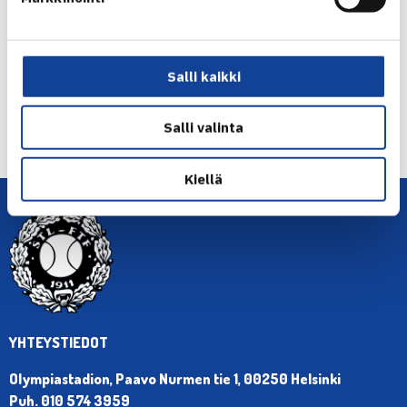
Jaa:
Salli kaikki
← Edellinen
Seuraava uutinen: Jarkko nousi ATP-
Salli valinta
rankingissa… →
Kiellä
YHTEYSTIEDOT
Olympiastadion, Paavo Nurmen tie 1, 00250 Helsinki
Puh. 010 574 3959