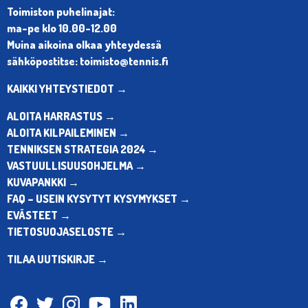
Toimiston puhelinajat:
ma-pe klo 10.00-12.00
Muina aikoina olkaa yhteydessä
sähköpostitse: toimisto@tennis.fi
KAIKKI YHTEYSTIEDOT →
ALOITA HARRASTUS →
ALOITA KILPAILEMINEN →
TENNIKSEN STRATEGIA 2024 →
VASTUULLISUUSOHJELMA →
KUVAPANKKI →
FAQ – USEIN KYSYTYT KYSYMYKSET →
EVÄSTEET →
TIETOSUOJASELOSTE →
TILAA UUTISKIRJE →