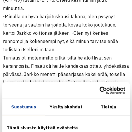
(ATP 49) luvuin 6-2, 7-5. Ottelu kesti tunnin ja 20
minuuttia.
-Minulla on hyvä harjoituskausi takana, olen pysynyt
terveenä ja saatoin harjoitella kovaa koko joulukuun,
kertoi Jarkko voittonsa jälkeen. -Olen nyt kenties
rennompi ja kokeneempi nyt, eikä minun tarvitse enää
todistaa itselleni mitään.
Turnaus oli molemmille pitkä, sillä he aloittivat sen
karsinnoista. Finaali oli heille kahdeksas ottelu yhdeksässä
päivässä. Jarkko menetti pääsarjassa kaksi erää, toisella
kierroksella kahdeksanneksi sijoitetulle Tsekin Radek
Stepanekille ja välierissä uzbeskilaiskarsija Denis
Istominille.
Suostumus
Yksityiskohdat
Tietoja
Jarkko voitti Benneteaun nyt viidennen kerran.
Sekä Jarkko että Julien Benneteau täyttivät viime vuonna
30 vuotta. ATP:n historiassa edellisestä finaalista, jossa
Tämä sivusto käyttää evästeitä